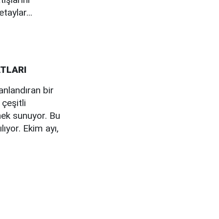
aylar...
ATLARI
nlandıran bir
çeşitli
nek sunuyor. Bu
lıyor. Ekim ayı,