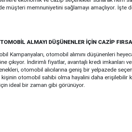
e müşteri memnuniyetini sağlamayı amaçlıyor. İşte det
OTOMOBİL ALMAYI DÜŞÜNENLER İÇİN CAZİP FIRS
bil Kampanyaları, otomobil alımını düşünenleri heyeca
 çıkıyor. İndirimli fiyatlar, avantajlı kredi imkanları ve 
ekleri, otomobil alıcılarına geniş bir yelpazede seçe
k kişinin otomobil sahibi olma hayalini daha erişilebilir kı
için ideal bir zaman gibi görünüyor.