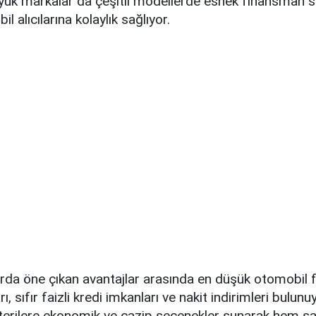
üyük markalar da çeşitli modellerde esnek finansman s
 alıcılarına kolaylık sağlıyor.
da öne çıkan avantajlar arasında en düşük otomobil fi
ı, sıfır faizli kredi imkanları ve nakit indirimleri bulun
terilere ekonomik ve cazip seçenekler sunarak hem sat