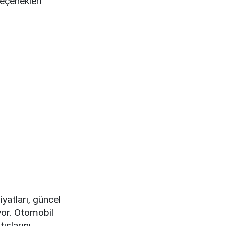
eçenekleri
yatları, güncel
uyor. Otomobil
ışlarını