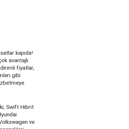
rsatlar kapıda!
ok avantajlı
irimli fiyatlar,
leri gibi
 cezbetmeye
ki, Swift Hibrit
Hyundai
r. Volkswagen ve