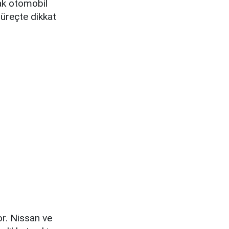
rak otomobil
süreçte dikkat
yor. Nissan ve