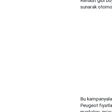
Renault gibi b
sunarak otomobil
Bu kampanyalar
Peugeot fiyatlar
markaları, müş