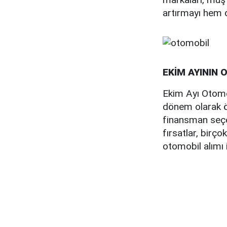
artırmayı hem d
EKİM AYININ 
Ekim Ayı Otomo
dönem olarak öne
finansman seçen
fırsatlar, birço
otomobil alımı 