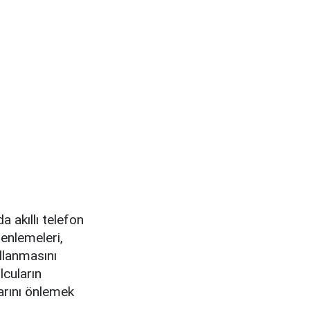
a akıllı telefon
zenlemeleri,
ullanmasını
lcuların
arını önlemek