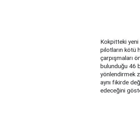
Kokpitteki yeni
pilotların köt
çarpışmaları ön
bulunduğu 46 b
yönlendirmek zo
aynı fikirde de
edeceğini göst