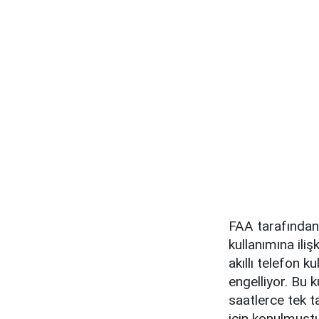
FAA tarafından v
kullanımına ili
akıllı telefon k
engelliyor. Bu k
saatlerce tek t
için konulmuştu