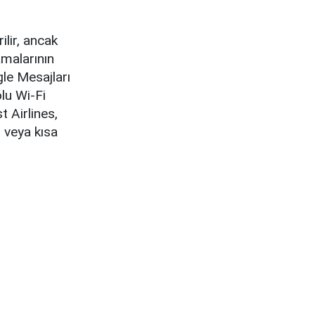
lir, ancak
amalarının
le Mesajları
lu Wi-Fi
 Airlines,
r veya kısa