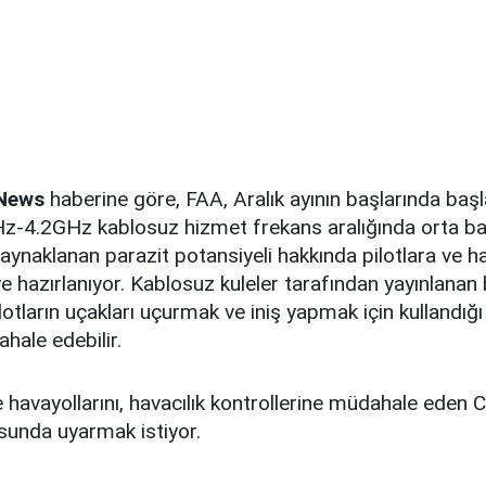
 News
haberine göre, FAA, Aralık ayının başlarında baş
z-4.2GHz kablosuz hizmet frekans aralığında orta b
kaynaklanan parazit potansiyeli hakkında pilotlara ve h
e hazırlanıyor. Kablosuz kuleler tarafından yayınlanan
pilotların uçakları uçurmak ve iniş yapmak için kullandığ
ahale edebilir.
ve havayollarını, havacılık kontrollerine müdahale eden 
usunda uyarmak istiyor.