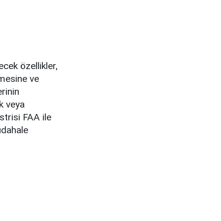
cek özellikler,
emesine ve
rinin
k veya
trisi FAA ile
müdahale