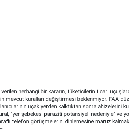
erilen herhangi bir kararın, tüketicilerin ticari uçuşlard
şkin mevcut kuralları değiştirmesi beklenmiyor. FAA dü
ullanıcılarının uçak yerden kalktıktan sonra ahizelerini k
ural, "yer şebekesi paraziti potansiyeli nedeniyle" ve yo
araflı telefon görüşmelerini dinlemesine maruz kalmal
r.