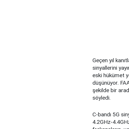
Geçen yıl kanıt
sinyallerini ya
eski hükümet ye
düşünüyor. FAA,
şekilde bir arad
söyledi.
C-bandı 5G siny
4.2GHz-4.4GHz a