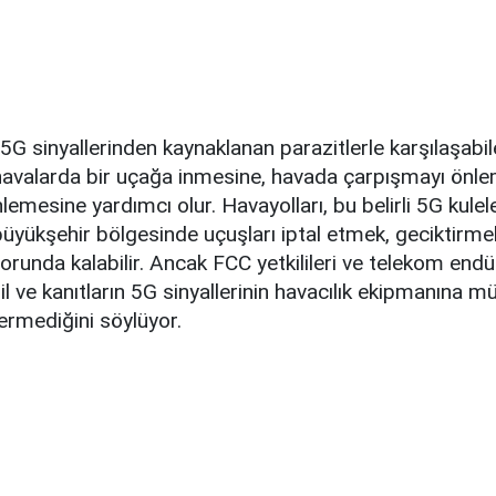
 5G sinyallerinden kaynaklanan parazitlerle karşılaşabile
ü havalarda bir uçağa inmesine, havada çarpışmayı önl
lemesine yardımcı olur. Havayolları, bu belirli 5G kulele
üyükşehir bölgesinde uçuşları iptal etmek, geciktirme
runda kalabilir. Ancak FCC yetkilileri ve telekom endüs
ğil ve kanıtların 5G sinyallerinin havacılık ekipmanına 
ermediğini söylüyor.