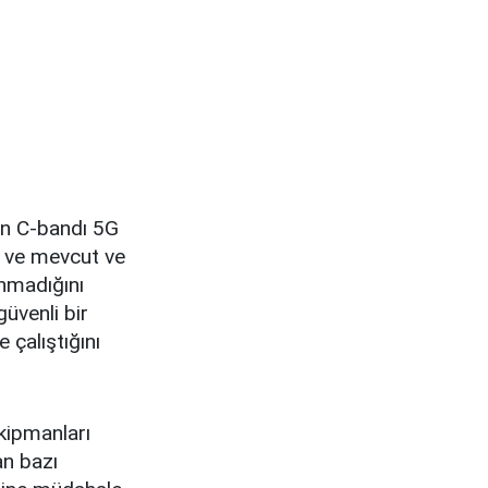
rın C-bandı 5G
l ve mevcut ve
ınmadığını
güvenli bir
e çalıştığını
ekipmanları
an bazı