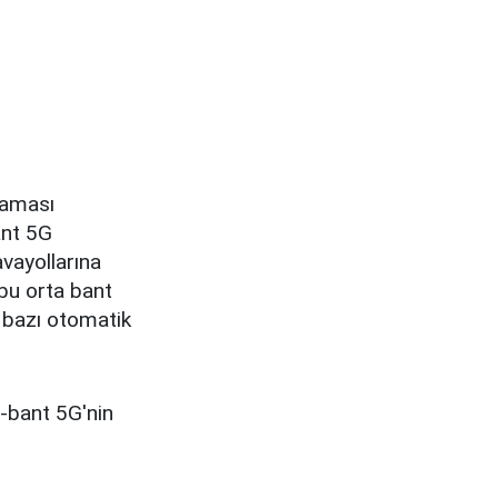
laması
ant 5G
avayollarına
 bu orta bant
ı bazı otomatik
C-bant 5G'nin