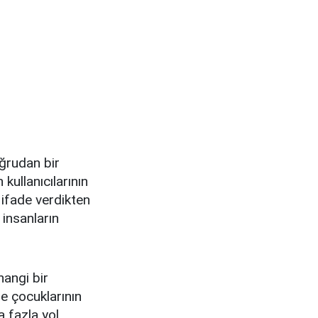
ğrudan bir
kullanıcılarının
 ifade verdikten
 insanların
hangi bir
e çocuklarının
a fazla yol