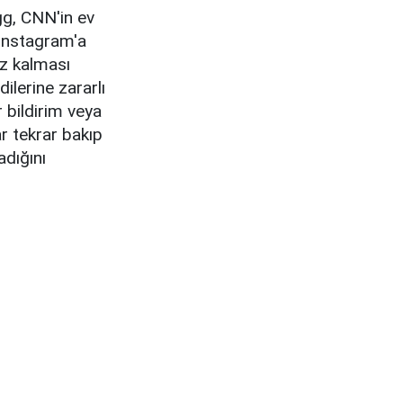
gg, CNN'in ev
 Instagram'a
z kalması
ilerine zararlı
r bildirim veya
ar tekrar bakıp
adığını