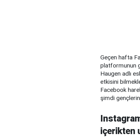
Geçen hafta Fa
platformunun g
Haugen adlı esk
etkisini bilmek
Facebook harek
şimdi gençlerin
Instagram,
içerikten 