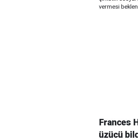
vermesi bekleni
Frances 
üzücü bilg