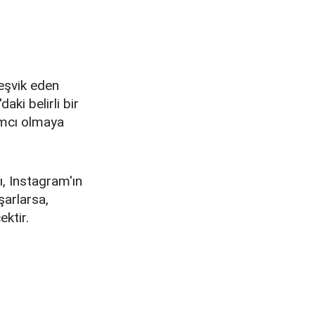
teşvik eden
aki belirli bir
dımcı olmaya
ı, Instagram'ın
aşarlarsa,
ktir.