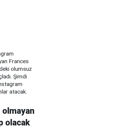
tagram
ayan Frances
indeki olumsuz
çladı. Şimdi
Instagram
mlar atacak.
yi olmayan
ip olacak