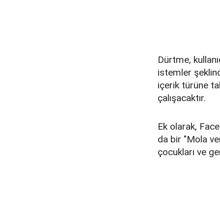
Dürtme, kullanı
istemler şeklind
içerik türüne t
çalışacaktır.
Ek olarak, Face
da bir "Mola ver
çocukları ve ge