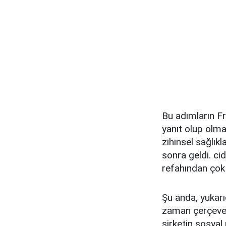
Bu adımların F
yanıt olup olma
zihinsel sağlık
sonra geldi. ci
refahından çok 
Şu anda, yukarı
zaman çerçeves
şirketin sosyal