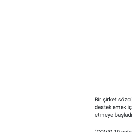
Bir şirket sözc
desteklemek iç
etmeye başladı
"COVID-19 salgı