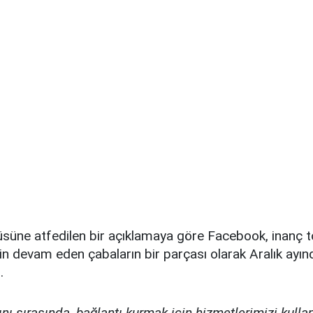
üsüne atfedilen bir açıklamaya göre Facebook, inanç to
in devam eden çabaların bir parçası olarak Aralık ayı
.
nı sırasında, bağlantı kurmak için hizmetlerimizi kulla