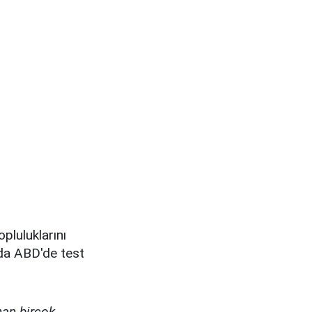
pluluklarını
nda ABD'de test
nan birçok