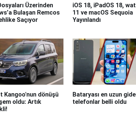
Dosyaları Üzerinden
iOS 18, iPadOS 18, wa
ws’a Bulaşan Remcos
11 ve macOS Sequoia
hlike Saçıyor
Yayınlandı
t Kangoo'nun dönüşü
Bataryası en uzun giden
em oldu: Artık
telefonlar belli oldu
kli!