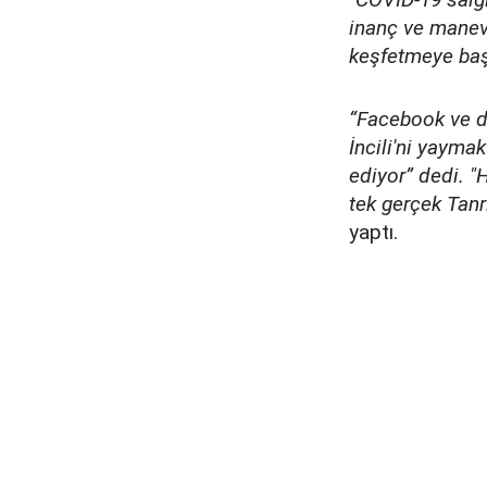
inanç ve manevi
keşfetmeye baş
“Facebook ve di
İncili'ni yayma
ediyor” dedi. "H
tek gerçek Tanr
yaptı.