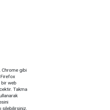
, Chrome gibi
 Firefox
n bir web
ecektir. Takma
kullanarak
esini
ilebilirsiniz.