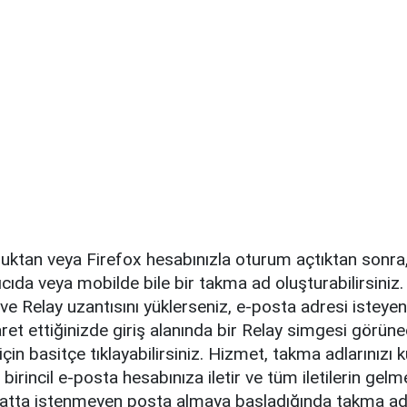
duktan veya Firefox hesabınızla oturum açtıktan sonra
ıcıda veya mobilde bile bir takma ad oluşturabilirsiniz.
 ve Relay uzantısını yüklerseniz, e-posta adresi isteye
yaret ettiğinizde giriş alanında bir Relay simgesi görün
çin basitçe tıklayabilirsiniz. Hizmet, takma adlarınızı 
ri birincil e-posta hesabınıza iletir ve tüm iletilerin gelm
 hatta istenmeyen posta almaya başladığında takma adı s