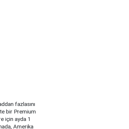
addan fazlasını
ekte bir Premium
re için ayda 1
anada, Amerika