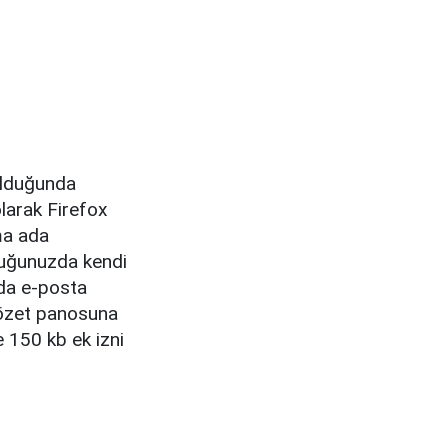
 olduğunda
larak Firefox
ma ada
duğunuzda kendi
ıda e-posta
r özet panosuna
e 150 kb ek izni