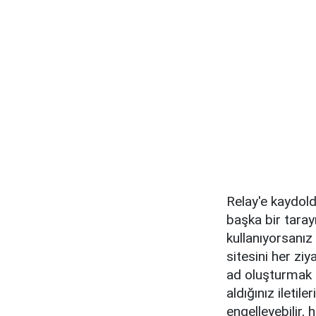
Relay'e kaydol
başka bir taray
kullanıyorsanız
sitesini her zi
ad oluşturmak i
aldığınız iletile
engelleyebilir,