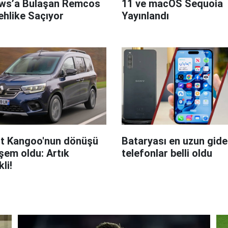
ws’a Bulaşan Remcos
11 ve macOS Sequoia
hlike Saçıyor
Yayınlandı
t Kangoo'nun dönüşü
Bataryası en uzun giden
em oldu: Artık
telefonlar belli oldu
kli!