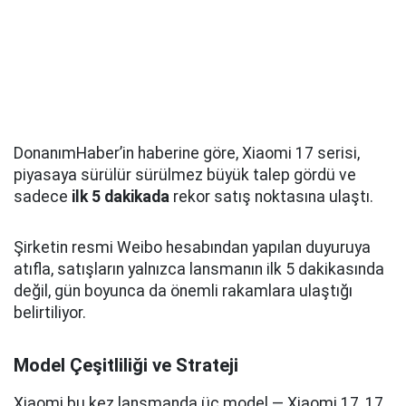
DonanımHaber’in haberine göre, Xiaomi 17 serisi,
piyasaya sürülür sürülmez büyük talep gördü ve
sadece
ilk 5 dakikada
rekor satış noktasına ulaştı.
Şirketin resmi Weibo hesabından yapılan duyuruya
atıfla, satışların yalnızca lansmanın ilk 5 dakikasında
değil, gün boyunca da önemli rakamlara ulaştığı
belirtiliyor.
Model Çeşitliliği ve Strateji
Xiaomi bu kez lansmanda üç model — Xiaomi 17, 17