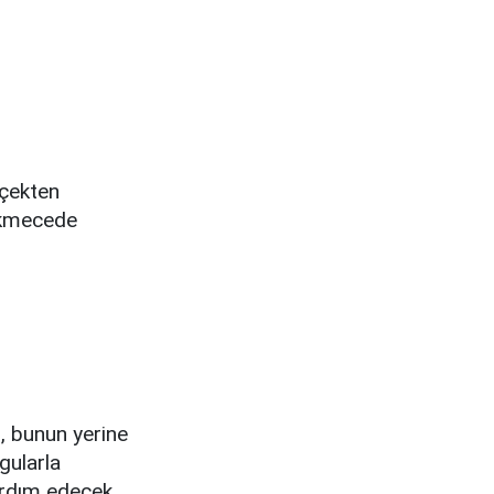
rçekten
çekmecede
, bunun yerine
ygularla
yardım edecek.