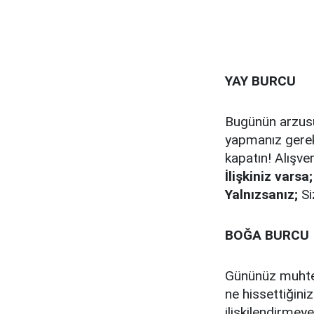
YAY BURCU
Bugünün arzusu,
yapmanız gerek
kapatın! Alışver
İlişkiniz varsa;
Yalnızsanız;
​​
BOĞA BURCU
Gününüz muhtem
ne hissettiğiniz
ilişkilendirmey