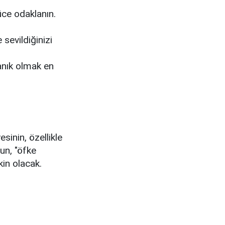
üce odaklanın.
sevildiğinizi
yanık olmak en
sinin, özellikle
un, "öfke
kin olacak.