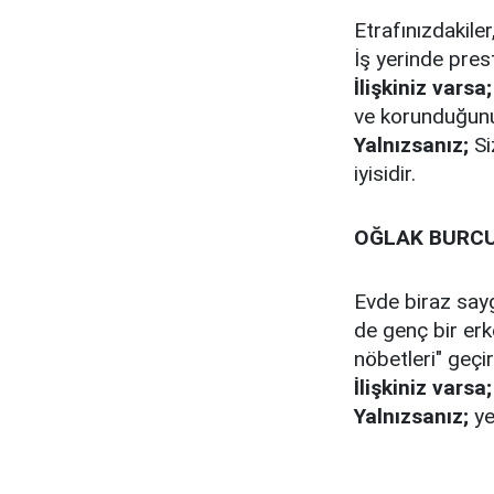
Etrafınızdakile
İş yerinde prest
İlişkiniz varsa;
ve korunduğunu
Yalnızsanız;
​​
iyisidir.
OĞLAK BURC
Evde biraz sayg
de genç bir erk
nöbetleri" geçir
İlişkiniz varsa;
Yalnızsanız;
ye