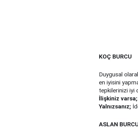
KOÇ BURCU
Duygusal olarak
en iyisini yapm
tepkilerinizi iy
İlişkiniz varsa;
Yalnızsanız;
İd
ASLAN BURC