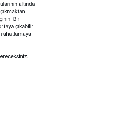
larının altında
n çıkmaktan
nın. Bir
rtaya çıkabilir.
, rahatlamaya
.
vereceksiniz.