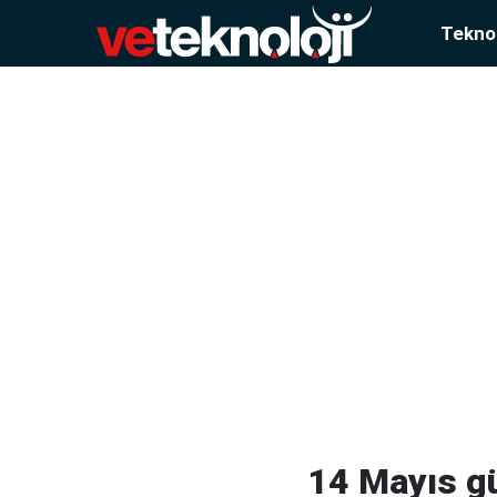
Teknol
14 Mayıs gü