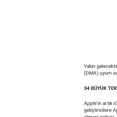
Yakın gelecekte
(DMA) uyum sağ
34 BÜYÜK TEK
Apple'ın artık 
geliştiriciler
olması geliyor. 