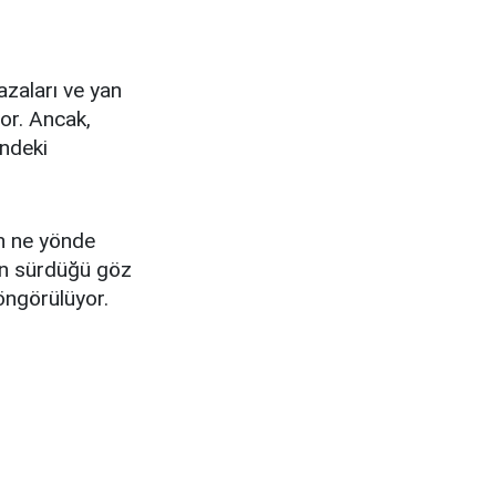
azaları ve yan
yor. Ancak,
indeki
in ne yönde
rın sürdüğü göz
öngörülüyor.