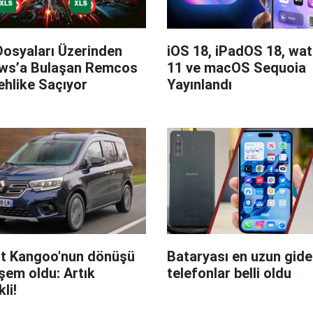
Dosyaları Üzerinden
iOS 18, iPadOS 18, wa
ws’a Bulaşan Remcos
11 ve macOS Sequoia
hlike Saçıyor
Yayınlandı
t Kangoo'nun dönüşü
Bataryası en uzun giden
em oldu: Artık
telefonlar belli oldu
kli!