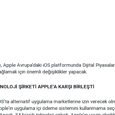
, Apple Avrupa'daki iOS platformunda Dijital Piyasala
lamak için önemli değişiklikler yapacak.
NOLOJİ ŞİRKETİ APPLE'A KARŞI BİRLEŞTİ
iOS'ta alternatif uygulama marketlerine izin verecek ol
e Apple'ın uygulama içi ödeme sistemini kullanmama se
Ancak, 34 büyük teknoloji şirketi, Apple'ın uyum eksikliğ