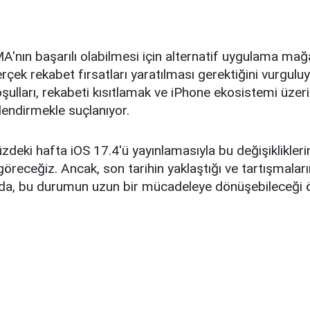
MA'nın başarılı olabilmesi için alternatif uygulama mağ
rçek rekabet fırsatları yaratılması gerektiğini vurgulu
oşulları, rekabeti kısıtlamak ve iPhone ekosistemi üzer
lendirmekle suçlanıyor.
deki hafta iOS 17.4'ü yayınlamasıyla bu değişiklikler
ı göreceğiz. Ancak, son tarihin yaklaştığı ve tartışmala
nda, bu durumun uzun bir mücadeleye dönüşebileceği 