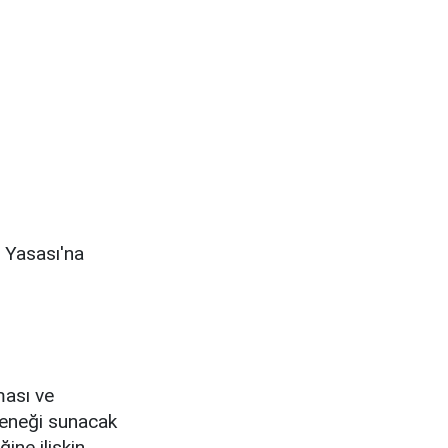
r Yasası'na
ması ve
çeneği sunacak
ine ilişkin