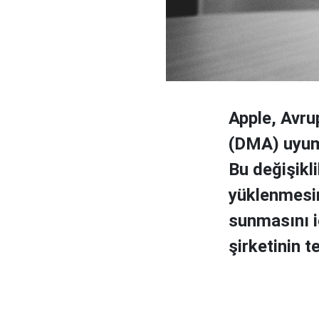
Apple, Avru
(DMA) uyum
Bu değişikl
yüklenmesine
sunmasını i
şirketinin t