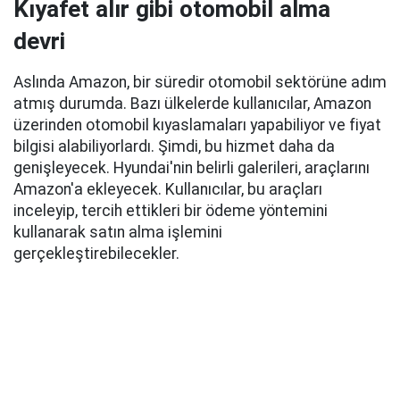
Kıyafet alır gibi otomobil alma
devri
Aslında Amazon, bir süredir otomobil sektörüne adım
atmış durumda. Bazı ülkelerde kullanıcılar, Amazon
üzerinden otomobil kıyaslamaları yapabiliyor ve fiyat
bilgisi alabiliyorlardı. Şimdi, bu hizmet daha da
genişleyecek. Hyundai'nin belirli galerileri, araçlarını
Amazon'a ekleyecek. Kullanıcılar, bu araçları
inceleyip, tercih ettikleri bir ödeme yöntemini
kullanarak satın alma işlemini
gerçekleştirebilecekler.