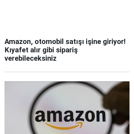
Amazon, otomobil satışı işine giriyor!
Kıyafet alır gibi sipariş
verebileceksiniz