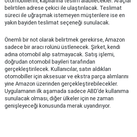
otomobillerini, kapılarına teslim alabilecekler. Araçlar
belirtilen adrese çekici ile ulaştırılacak. Teslimat
süreci ile uğraşmak istemeyen müşterilere ise en
yakın bayiden teslimat seçeneği sunulacak.
Önemli bir not olarak belirtmek gerekirse, Amazon
sadece bir aracı rolünü üstlenecek. Şirket, kendi
adına otomobil alıp satmayacak. Satış işlemi,
doğrudan otomobil bayileri tarafından
gerçekleştirilecek. Kullanıcılar, satın aldıkları
otomobiller için aksesuar ve ekstra parça alımlarını
yine Amazon üzerinden gerçekleştirebilecekler.
Uygulamanın ilk aşamada sadece ABD'de kullanıma
sunulacak olması, diğer ülkeler için ne zaman
genişleyeceği konusunda merak uyandırıyor.