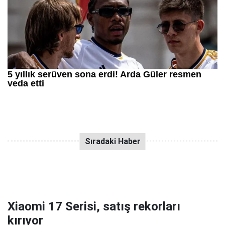
Xiaomi 17 Serisi, satış rekorları
kırıyor