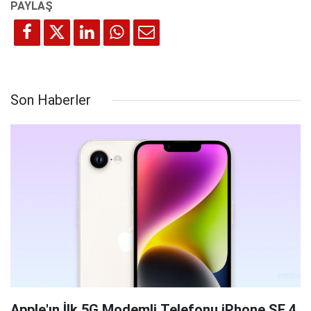
Son Haberler
Apple'ın İlk 5G Modemli Telefonu iPhone SE 4