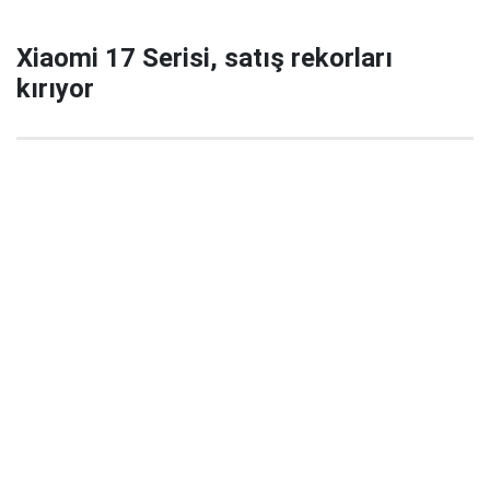
Xiaomi 17 Serisi, satış rekorları
kırıyor
29 Eylül 2025 22:02
Xiaomi’nin yeni amiral gemisi serisi Xiaomi 17 / 17