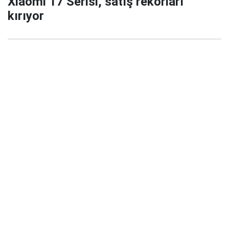
Xiaomi 17 Serisi, satış rekorları
kırıyor
29 Eylül 2025 22:02
Xiaomi’nin yeni amiral gemisi serisi Xiaomi 17 / 17
Pro / 17 Pro Max, China’da satışa çıktığı ilk 5
dakikada büyük ilgi gördü ve şirket tarihinde yeni bir