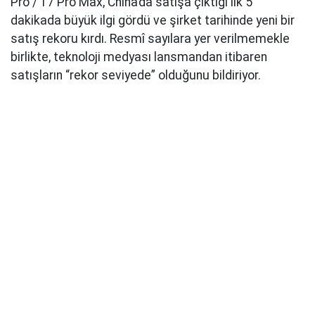
Pro / 17 Pro Max, China’da satışa çıktığı ilk 5
dakikada büyük ilgi gördü ve şirket tarihinde yeni bir
satış rekoru kırdı. Resmî sayılara yer verilmemekle
birlikte, teknoloji medyası lansmandan itibaren
satışların “rekor seviyede” olduğunu bildiriyor.