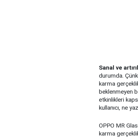
Sanal ve artırı
durumda. Çünkü
karma gerçekli
beklenmeyen bi
etkinlikleri ka
kullanıcı, ne y
OPPO MR Glass, e
karma gerçekl