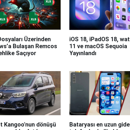
Dosyaları Üzerinden
iOS 18, iPadOS 18, wa
ws’a Bulaşan Remcos
11 ve macOS Sequoia
hlike Saçıyor
Yayınlandı
t Kangoo'nun dönüşü
Bataryası en uzun giden