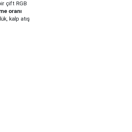
ir çift RGB
me oranı
k, kalp atış