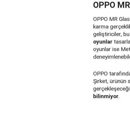
OPPO MR G
OPPO MR Glass'
karma gerçekl
geliştiriciler, 
oyunlar
tasarla
oyunlar ise Met
deneyimlenebil
OPPO tarafından
Şirket, ürünün
gerçekleşeceğin
bilinmiyor
.