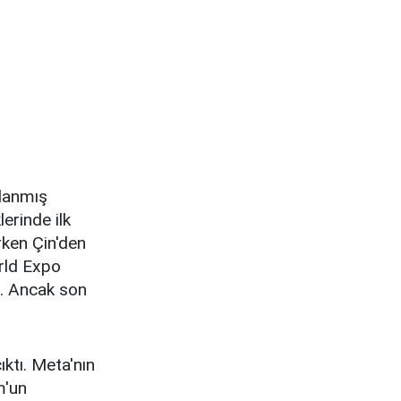
lanmış
lerinde ilk
rken Çin'den
rld Expo
u. Ancak son
ıktı. Meta'nın
m'un