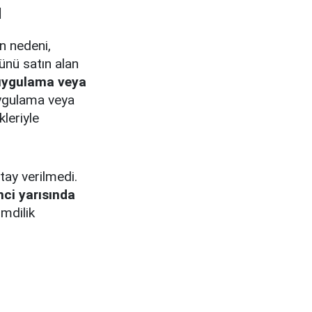
ı
n nedeni,
ünü satın alan
uygulama veya
uygulama veya
leriyle
tay verilmedi.
inci yarısında
imdilik