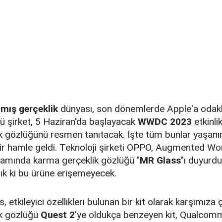
lmış gerçeklik
dünyası, son dönemlerde Apple'a odak
 şirket, 5 Haziran'da başlayacak
WWDC 2023
etkinlik
k gözlüğünü resmen tanıtacak. İşte tüm bunlar yaşanı
r hamle geldi. Teknoloji şirketi OPPO, Augmented Wo
psamında karma gerçeklik gözlüğü "
MR Glass
"ı duyurd
azık ki bu ürüne erişemeyecek.
tkileyici özellikleri bulunan bir kit olarak karşımıza ç
ik gözlüğü
Quest 2
'ye oldukça benzeyen kit, Qualcom