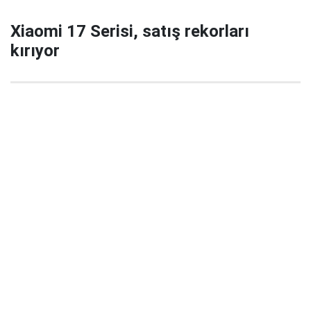
Xiaomi 17 Serisi, satış rekorları
kırıyor
29 Eylül 2025 22:02
Xiaomi’nin yeni amiral gemisi serisi Xiaomi 17 / 17