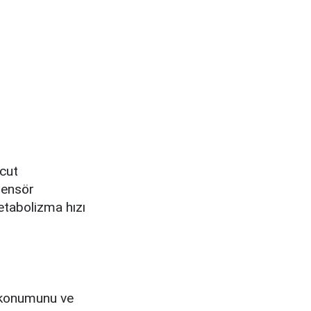
ücut
sensör
metabolizma hızı
n konumunu ve