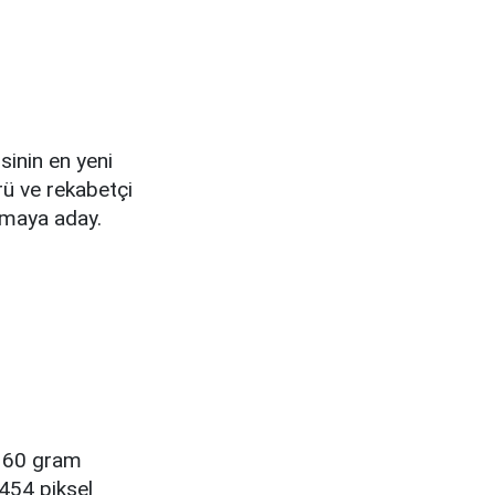
sinin en yeni
rü ve rekabetçi
lamaya aday.
. 60 gram
x454 piksel