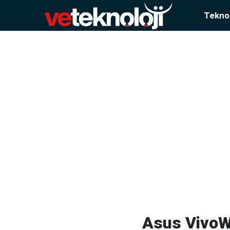
Teknol
Asus VivoWat