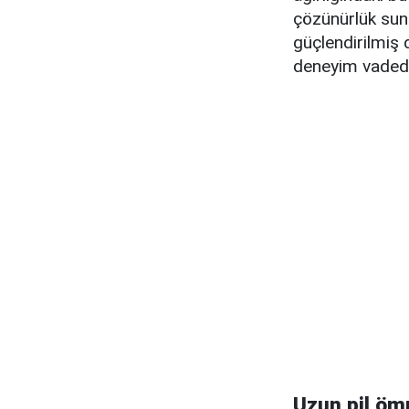
çözünürlük suna
güçlendirilmiş d
deneyim vadedi
Uzun pil öm