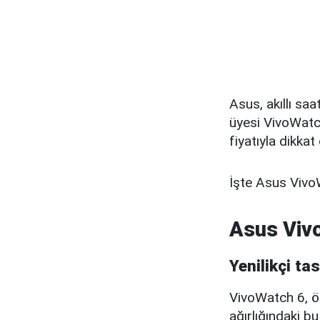
Asus, akıllı sa
üyesi VivoWatch
fiyatıyla dikkat
İşte Asus VivoWa
Asus Vivo
Yenilikçi ta
VivoWatch 6, ön
ağırlığındaki b