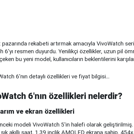
at pazarında rekabeti artırmak amacıyla VivoWatch seri
 6'yı resmen duyurdu. Yenilikçi özellikler, uzun pil öm
 çeken bu yeni model, kullanıcıların beklentilerini karşı
tch 6'nın detaylı özellikleri ve fiyat bilgisi...
Watch 6'nın özellikleri nelerdir?
sarım ve ekran özellikleri
ceki modeli VivoWatch 5'in halefi olarak geliştirilmiş
u şık akıllı saat, 1.39 inçlik AMOLED ekrana sahip. 454