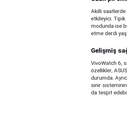
Akıllı saatlerd
etkileyici. Tip
modunda ise bu 
etme derdi yaş
Gelişmiş sağ
VivoWatch 6, sa
özellikler, AS
durumda. Ayrıc
sinir sisteminin
da tespit edebil