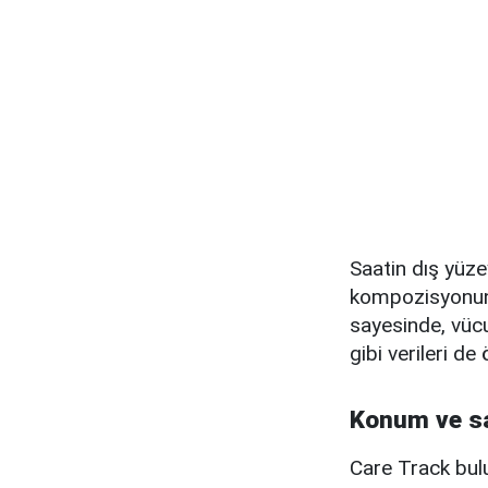
Saatin dış yüze
kompozisyonunu
sayesinde, vücu
gibi verileri 
Konum ve sa
Care Track bul