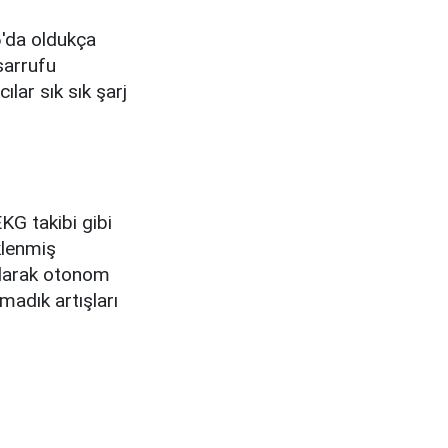
6'da oldukça
sarrufu
lar sık sık şarj
KG takibi gibi
klenmiş
olarak otonom
lmadık artışları