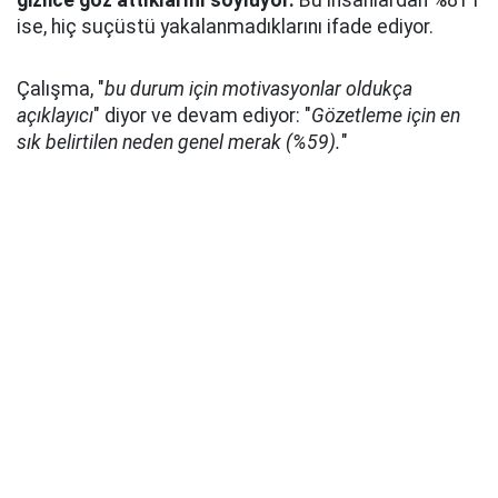
gizlice göz attıklarını söylüyor.
Bu insanlardan %81'i
ise, hiç suçüstü yakalanmadıklarını ifade ediyor.
Çalışma, "
bu durum için motivasyonlar oldukça
açıklayıcı
" diyor ve devam ediyor: "
Gözetleme için en
sık belirtilen neden genel merak (%59).
"