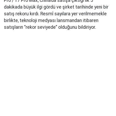
Pro / 17 Pro Max, China’da satışa çıktığı ilk 5
dakikada büyük ilgi gördü ve şirket tarihinde yeni bir
satış rekoru kırdı. Resmî sayılara yer verilmemekle
birlikte, teknoloji medyası lansmandan itibaren
satışların “rekor seviyede” olduğunu bildiriyor.