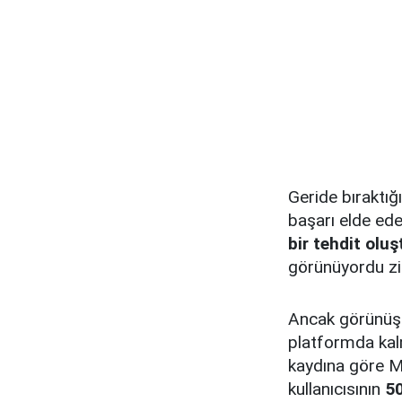
Geride bıraktı
başarı elde ede
bir tehdit olu
görünüyordu zi
Ancak görünüşe
platformda kalm
kaydına göre M
kullanıcısının
50