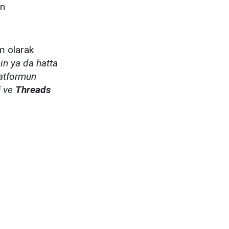
ın
m olarak
in ya da hatta
latformun
i
ve
Threads