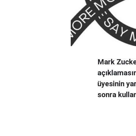
Mark Zucker
açıklamasın
üyesinin ya
sonra kulla