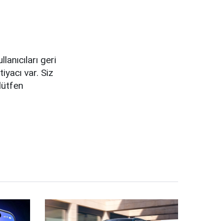
lanıcıları geri
tiyacı var. Siz
lütfen