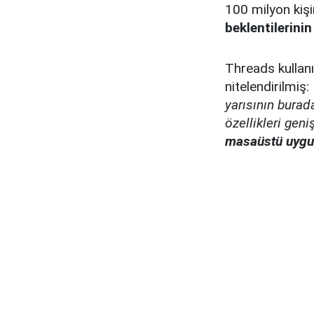
100 milyon kişi
beklentilerini
Threads kullan
nitelendirilmiş:
yarısının bura
özellikleri geni
masaüstü uygu