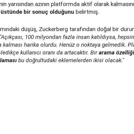
nin yarısından azının platformda aktif olarak kalmasın
n üstünde bir sonuç olduğunu
belirtmiş.
ımındaki düşüş, Zuckerberg tarafından doğal bir duru
"Açıkçası, 100 milyondan fazla insan katıldıysa, hepsin
da kalması harika olurdu. Henüz o noktaya gelmedik. P
şledikçe kullanıcı oranı da artacaktır. Bir
arama özelliğ
laması
bu doğrultudaki eklemelerden ikisi olacak."