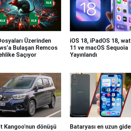
Dosyaları Üzerinden
iOS 18, iPadOS 18, wa
ws’a Bulaşan Remcos
11 ve macOS Sequoia
hlike Saçıyor
Yayınlandı
t Kangoo'nun dönüşü
Bataryası en uzun giden