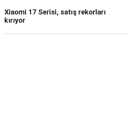
Xiaomi 17 Serisi, satış rekorları
kırıyor
29 Eylül 2025 22:02
Xiaomi’nin yeni amiral gemisi serisi Xiaomi 17 / 17