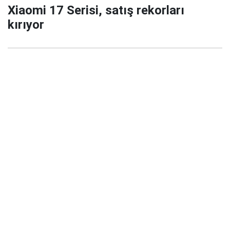
Xiaomi 17 Serisi, satış rekorları
kırıyor
29 Eylül 2025 22:02
Xiaomi’nin yeni amiral gemisi serisi Xiaomi 17 / 17
Pro / 17 Pro Max, China’da satışa çıktığı ilk 5