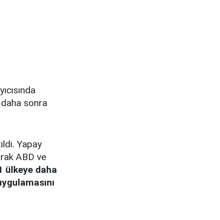
yıcısında
u daha sonra
ildi. Yapay
arak ABD ve
1 ülkeye daha
 uygulamasını