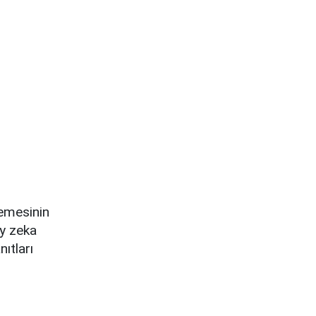
lemesinin
ay zeka
ıtları