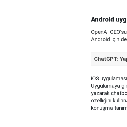
Android uyg
OpenAI CEO’su,
Android için d
ChatGPT: Yap
iOS uygulaması
Uygulamaya giri
yazarak chatbot
özelliğini kull
konuşma tanıma