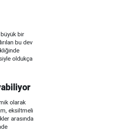
 büyük bir
ırılan bu dev
kliğinde
siyle oldukça
abiliyor
amik olarak
im, eksiltmeli
ikler arasında
inde