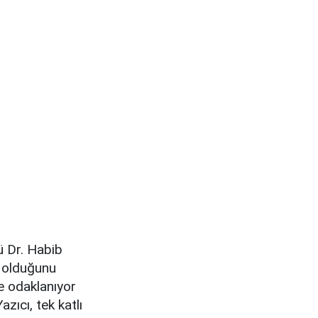
ü Dr. Habib
r olduğunu
re odaklanıyor
zıcı, tek katlı