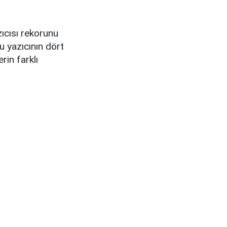
cısı rekorunu
 yazıcının dört
rin farklı