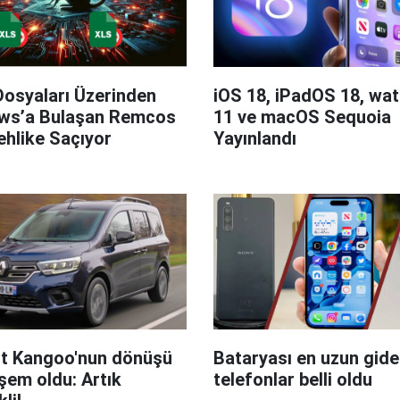
Dosyaları Üzerinden
iOS 18, iPadOS 18, wa
ws’a Bulaşan Remcos
11 ve macOS Sequoia
hlike Saçıyor
Yayınlandı
t Kangoo'nun dönüşü
Bataryası en uzun giden
em oldu: Artık
telefonlar belli oldu