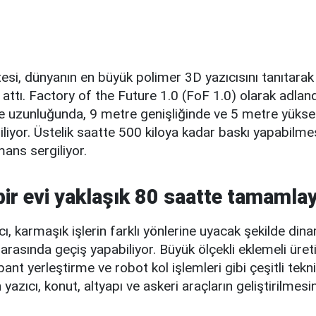
esi, dünyanın en büyük polimer 3D yazıcısını tanıtarak
 attı. Factory of the Future 1.0 (FoF 1.0) olarak adland
re uzunluğunda, 9 metre genişliğinde ve 5 metre yükse
liyor. Üstelik saatte 500 kiloya kadar baskı yapabilme
mans sergiliyor.
bir evi yaklaşık 80 saatte tamamlay
ı, karmaşık işlerin farklı yönlerine uyacak şekilde din
 arasında geçiş yapabiliyor. Büyük ölçekli eklemeli üret
bant yerleştirme ve robot kol işlemleri gibi çeşitli tekn
yazıcı, konut, altyapı ve askeri araçların geliştirilmes