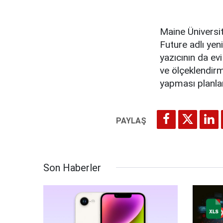
Maine Üniversi
Future adlı yen
yazıcının da ev
ve ölçeklendirm
yapması planlan
Son Haberler