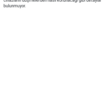
cihazların düşmelerden nasıl korunacağı gibi detaylar
bulunmuyor.