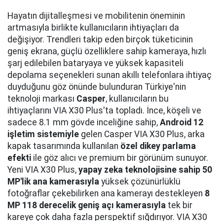
Hayatın dijitalleşmesi ve mobilitenin öneminin
artmasıyla birlikte kullanıcıların ihtiyaçları da
değişiyor. Trendleri takip eden birçok tüketicinin
geniş ekrana, güçlü özelliklere sahip kameraya, hızlı
şarj edilebilen bataryaya ve yüksek kapasiteli
depolama seçenekleri sunan akıllı telefonlara ihtiyaç
duyduğunu göz önünde bulunduran Türkiye'nin
teknoloji markası
Casper
, kullanıcıların bu
ihtiyaçlarını VIA X30 Plus'ta topladı. İnce, köşeli ve
sadece 8.1 mm gövde inceliğine sahip,
Android 12
işletim sistemiyle
gelen Casper VIA X30 Plus, arka
kapak tasarımında kullanılan
özel dikey parlama
efekti
ile göz alıcı ve premium bir görünüm sunuyor.
Yeni VIA X30 Plus,
yapay zeka teknolojisine sahip 50
MP'lik ana kamerasıyla
yüksek çözünürlüklü
fotoğraflar çekebilirken ana kamerayı destekleyen
8
MP 118 derecelik geniş açı kamerasıyla
tek bir
kareye çok daha fazla perspektif sığdırıyor. VIA X30