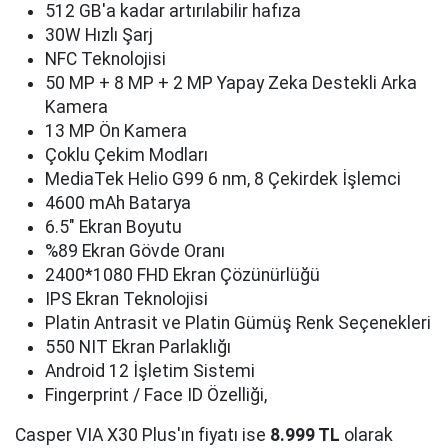
512 GB'a kadar artırılabilir hafıza
30W Hızlı Şarj
NFC Teknolojisi
50 MP + 8 MP + 2 MP Yapay Zeka Destekli Arka
Kamera
13 MP Ön Kamera
Çoklu Çekim Modları
MediaTek Helio G99 6 nm, 8 Çekirdek İşlemci
4600 mAh Batarya
6.5" Ekran Boyutu
%89 Ekran Gövde Oranı
2400*1080 FHD Ekran Çözünürlüğü
IPS Ekran Teknolojisi
Platin Antrasit ve Platin Gümüş Renk Seçenekleri
550 NIT Ekran Parlaklığı
Android 12 İşletim Sistemi
Fingerprint / Face ID Özelliği,
Casper VIA X30 Plus'ın fiyatı ise
8.999 TL
olarak