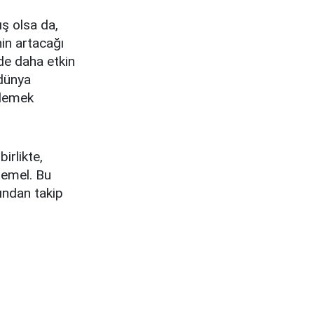
ış olsa da,
in artacağı
 de daha etkin
 dünya
klemek
birlikte,
temel. Bu
ından takip