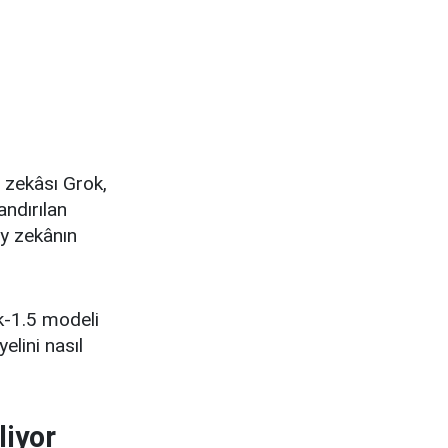
 zekâsı Grok,
andırılan
y zekânın
ok-1.5 modeli
elini nasıl
liyor