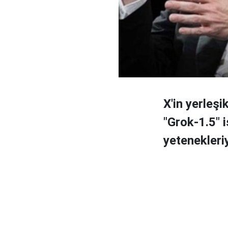
X'in yerleş
"Grok-1.5" 
yetenekleriy