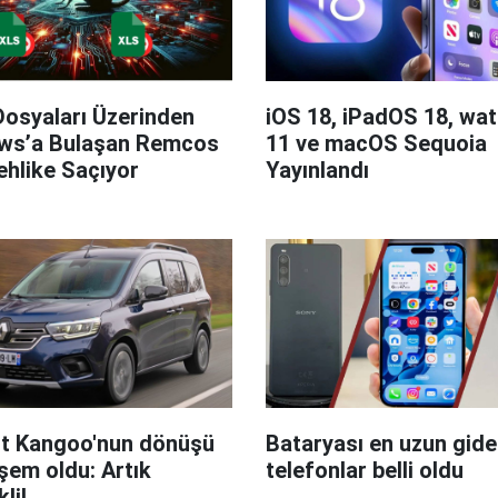
Dosyaları Üzerinden
iOS 18, iPadOS 18, wa
ws’a Bulaşan Remcos
11 ve macOS Sequoia
hlike Saçıyor
Yayınlandı
t Kangoo'nun dönüşü
Bataryası en uzun giden
em oldu: Artık
telefonlar belli oldu
kli!