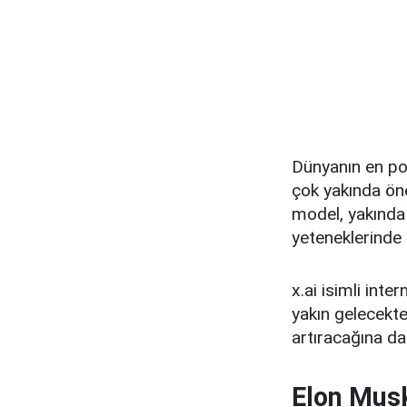
Dünyanın en po
çok yakında öne
model, yakında
yeteneklerinde
x.ai isimli int
yakın gelecekte
artıracağına da
Elon Musk