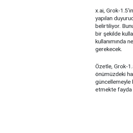
x.ai, Grok-1.5'
yapılan duyuru
belirtiliyor. Bu
bir şekilde kull
kullanımında ne
gerekecek.
Özetle, Grok-1.5
önümüzdeki haf
güncellemeyle b
etmekte fayda 