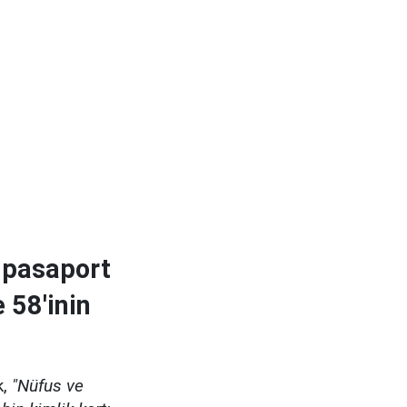
n pasaport
 58'inin
k,
"Nüfus ve