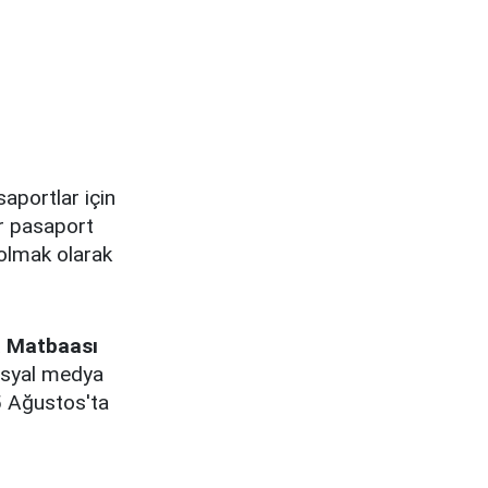
saportlar için
ir pasaport
olmak olarak
 Matbaası
osyal medya
5 Ağustos'ta