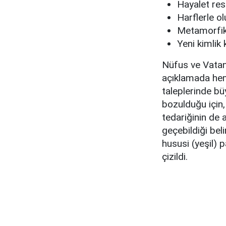
Hayalet res
Harflerle o
Metamorfik
Yeni kimlik 
Nüfus ve Vatan
açıklamada he
taleplerinde büy
bozulduğu için,
tedariğinin de 
geçebildiği beli
hususi (yeşil) p
çizildi.