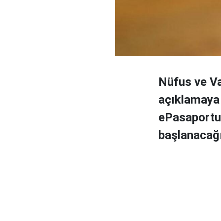
Nüfus ve Va
açıklamaya
ePasaportun
başlanacağı 