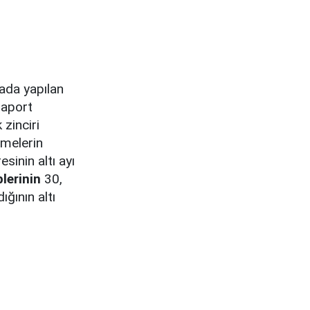
ada yapılan
aport
 zinciri
emelerin
sinin altı ayı
lerinin
30,
ığının altı