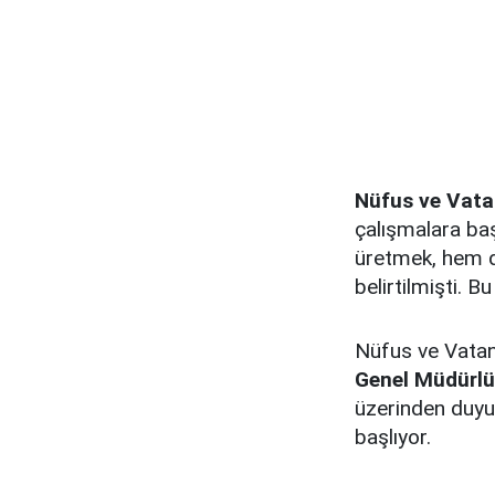
Nüfus ve Vatan
çalışmalara baş
üretmek, hem d
belirtilmişti. B
Nüfus ve Vatan
Genel Müdürl
üzerinden duyur
başlıyor.