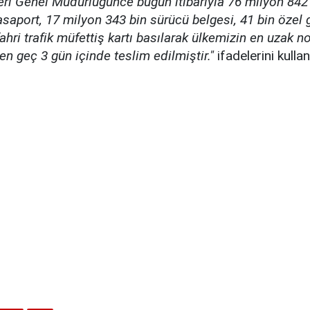
eri Genel Müdürlüğünce bugün itibarıyla 76 milyon 842 b
saport, 17 milyon 343 bin sürücü belgesi, 41 bin özel 
fahri trafik müfettiş kartı basılarak ülkemizin en uzak 
n geç 3 gün içinde teslim edilmiştir."
ifadelerini kullan