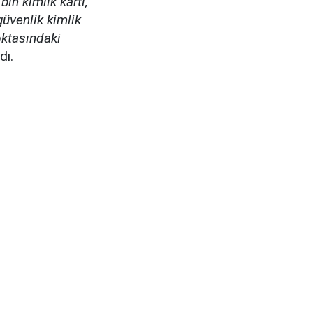
in kimlik kartı,
güvenlik kimlik
noktasındaki
dı.