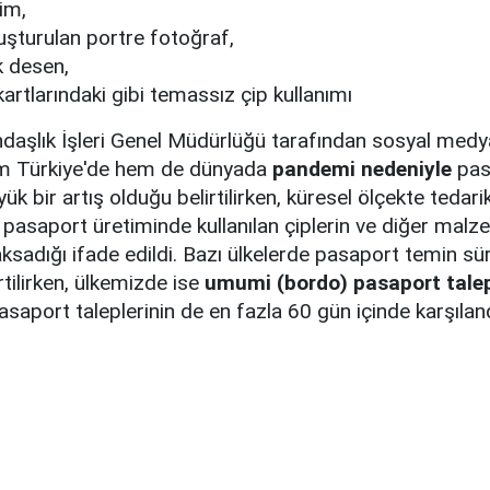
im,
luşturulan portre fotoğraf,
 desen,
kartlarındaki gibi temassız çip kullanımı
daşlık İşleri Genel Müdürlüğü tarafından sosyal medy
m Türkiye'de hem de dünyada
pandemi nedeniyle
pas
ük bir artış olduğu belirtilirken, küresel ölçekte tedarik
 pasaport üretiminde kullanılan çiplerin ve diğer malz
aksadığı ifade edildi. Bazı ülkelerde pasaport temin süre
rtilirken, ülkemizde ise
umumi (bordo) pasaport talep
asaport taleplerinin de en fazla 60 gün içinde karşıland