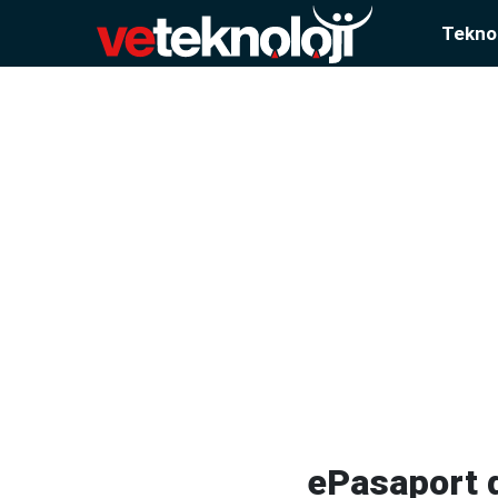
Teknol
ePasaport d