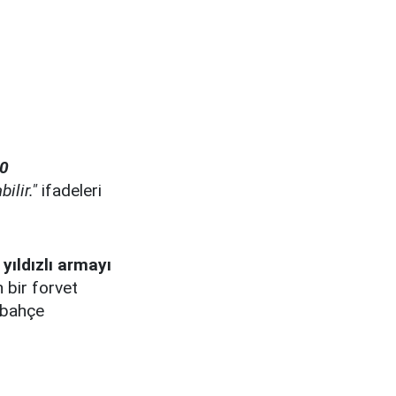
10
ilir."
ifadeleri
 yıldızlı armayı
 bir forvet
rbahçe