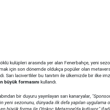
köklü kulüpleri arasında yer alan Fenerbahçe, yeni sezo
tmak için son dönemde oldukça popüler olan metavers
di. Sarı lacivertliler bu tanıtım ile ülkemizde bir ilke im
en büyük formasını
kullandı.
bından bir duyuru yayınlayan sarı kanaryalar,
"Sponso
n yeni sezonunu, dünyada ilk defa yapılan uygulama o
 en büyük forma ile Otokoç Metazone’da kutluyor."
ifade