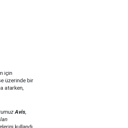
n için
e üzerinde bir
za atarken,
rumuz
Avis
,
lan
lerini kullandı