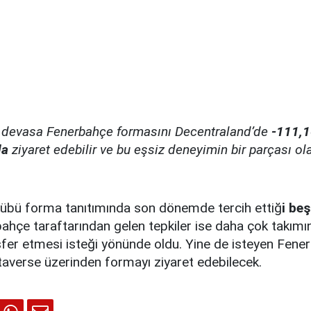
z, devasa Fenerbahçe formasını Decentraland’de
-111,
da
ziyaret edebilir ve bu eşsiz deneyimin bir parçası olab
übü forma tanıtımında son dönemde tercih ettiğ
i beş
bahçe taraftarından gelen tepkiler ise daha çok takımın
fer etmesi isteği yönünde oldu. Yine de isteyen Fene
taverse üzerinden formayı ziyaret edebilecek.