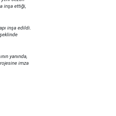
inşa ettiği,
pı inşa edildi.
şeklinde
nın yanında,
projesine imza