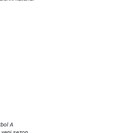
tbol A
 yeni sezon