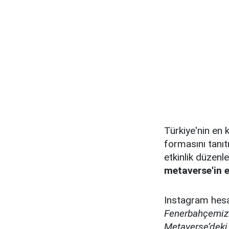
Türkiye'nin en 
formasını tanı
etkinlik düzenle
metaverse'in 
Instagram hesa
Fenerbahçemizi
Metaverse’deki