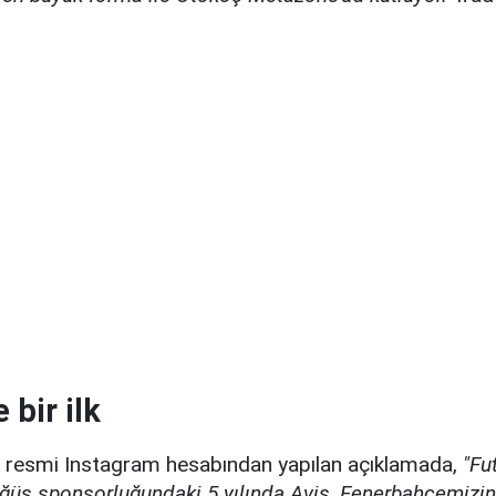
 bir ilk
 resmi Instagram hesabından yapılan açıklamada,
"Fu
ğüs sponsorluğundaki 5.yılında Avis, Fenerbahçemizin