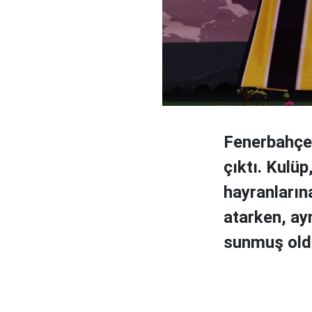
Fenerbahçe 
çıktı. Kulü
hayranlarına
atarken, ay
sunmuş old