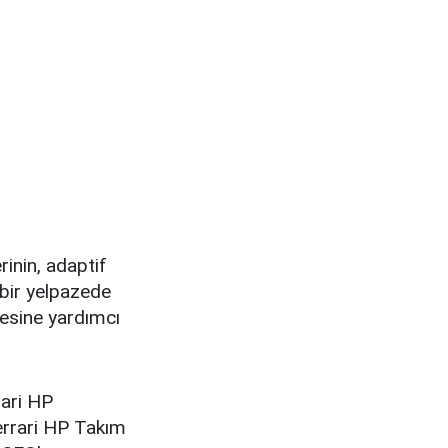
inin, adaptif
 bir yelpazede
mesine yardımcı
rari HP
errari HP Takım