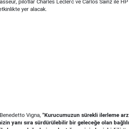
seur, pilotlar Charles Leclerc ve Carlos Sainz ile H
tkinlikte yer alacak.
 Benedetto Vigna,
"Kurucumuzun sürekli ilerleme arzu
zin yanı sıra sürdürülebilir bir geleceğe olan bağlıl