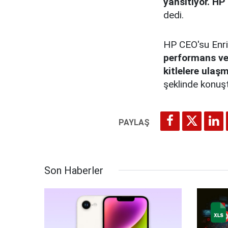
yansıtıyor. HP 
dedi.
HP CEO'su Enri
performans ve 
kitlelere ulaş
şeklinde konuş
Son Haberler