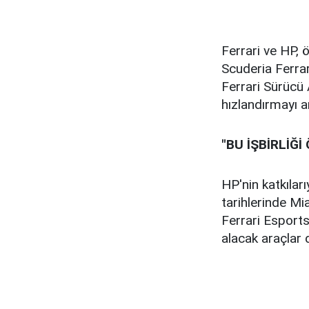
Ferrari ve HP, ö
Scuderia Ferrar
Ferrari Sürücü 
hızlandırmayı a
"BU İŞBİRLİĞİ
HP'nin katkılar
tarihlerinde Mi
Ferrari Esport
alacak araçlar d