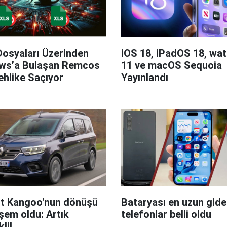
Dosyaları Üzerinden
iOS 18, iPadOS 18, wa
ws’a Bulaşan Remcos
11 ve macOS Sequoia
hlike Saçıyor
Yayınlandı
t Kangoo'nun dönüşü
Bataryası en uzun giden
em oldu: Artık
telefonlar belli oldu
kli!