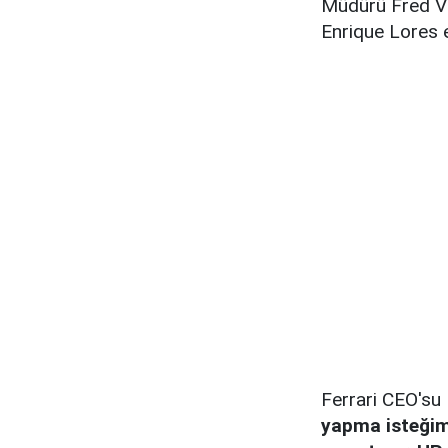
Müdürü Fred Vas
Enrique Lores e
Ferrari CEO'su
yapma isteğimi