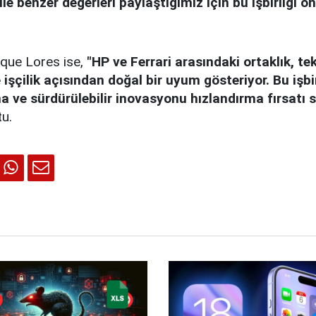
ile benzer değerleri paylaştığımız için bu işbirliği ö
que Lores ise,
"HP ve Ferrari arasındaki ortaklık, tek
işçilik açısından doğal bir uyum gösteriyor. Bu işbir
ma ve sürdürülebilir inovasyonu hızlandırma fırsatı 
tu.