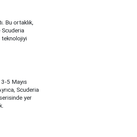
ı. Bu ortaklık,
e Scuderia
teknolojiyi
, 3-5 Mayıs
Ayrıca, Scuderia
erisinde yer
k.