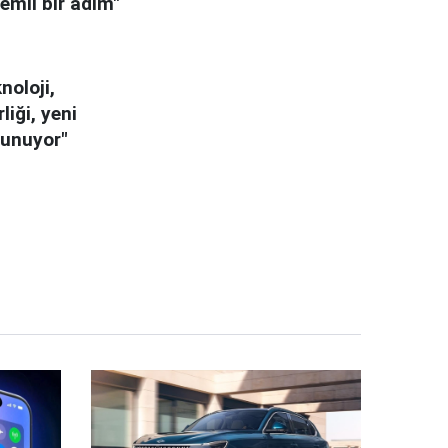
nemli bir adım"
noloji,
liği, yeni
sunuyor"