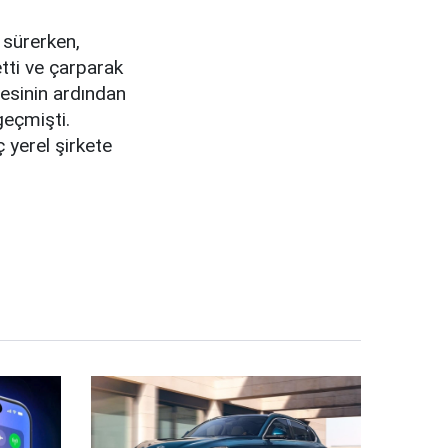
e sürerken,
tti ve çarparak
mesinin ardından
geçmişti.
 yerel şirkete