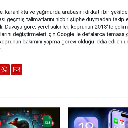
de, karanlıkta ve yağmurda arabasını dikkatli bir şekild
sı geçmiş talimatlarını hiçbir şüphe duymadan takip e
di. Davaya göre, yerel sakinler, köprünün 2013'te çök
alarını değiştirmeleri için Google ile defalarca temasa 
köprünün bakımını yapma görevi olduğu iddia edilen üç
.