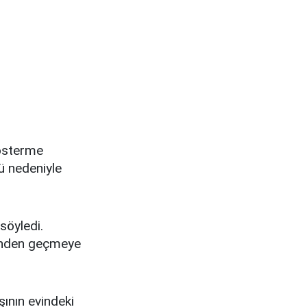
gösterme
ü nedeniyle
söyledi.
rinden geçmeye
şının evindeki