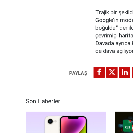
Trajik bir şekil
Google'ın moda
boğuldu." denil
çevrimiçi harit
Davada ayrıca 
de dava açılıyor
Son Haberler