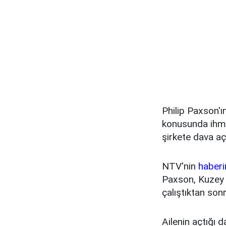
Philip Paxson'ı
konusunda ihma
şirkete dava açt
NTV'nin
haberi
Paxson, Kuzey 
çalıştıktan son
Ailenin açtığı 