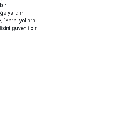
bir
liğe yardım
, "Yerel yollara
sini güvenli bir