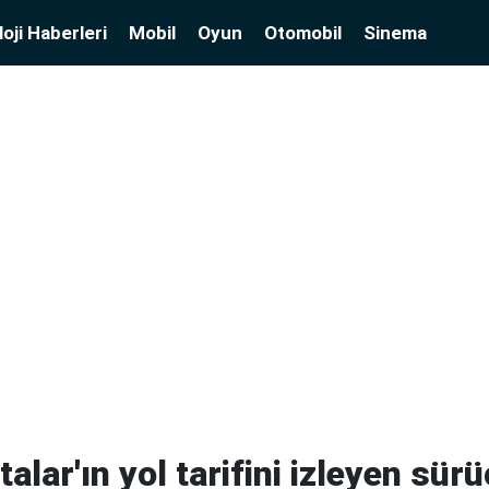
oji Haberleri
Mobil
Oyun
Otomobil
Sinema
alar'ın yol tarifini izleyen sür