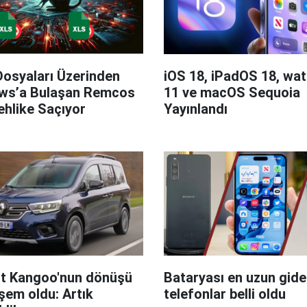
Dosyaları Üzerinden
iOS 18, iPadOS 18, wa
ws’a Bulaşan Remcos
11 ve macOS Sequoia
hlike Saçıyor
Yayınlandı
t Kangoo'nun dönüşü
Bataryası en uzun giden
em oldu: Artık
telefonlar belli oldu