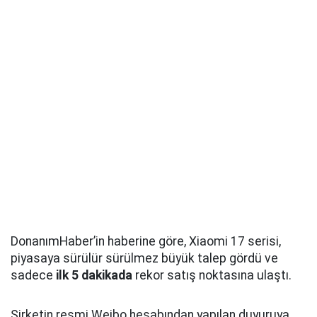
DonanımHaber’in haberine göre, Xiaomi 17 serisi,
piyasaya sürülür sürülmez büyük talep gördü ve
sadece
ilk 5 dakikada
rekor satış noktasına ulaştı.
Şirketin resmi Weibo hesabından yapılan duyuruya