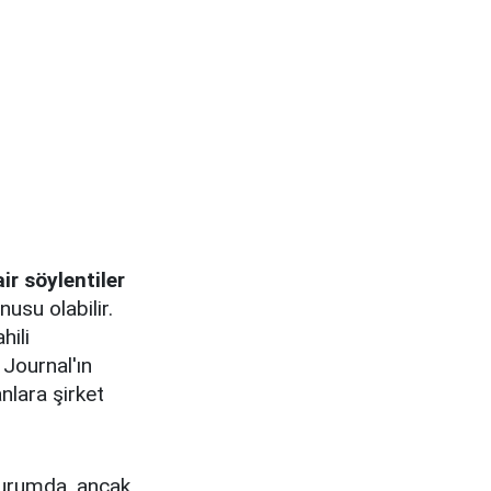
ir söylentiler
usu olabilir.
hili
 Journal'ın
nlara şirket
 durumda, ancak