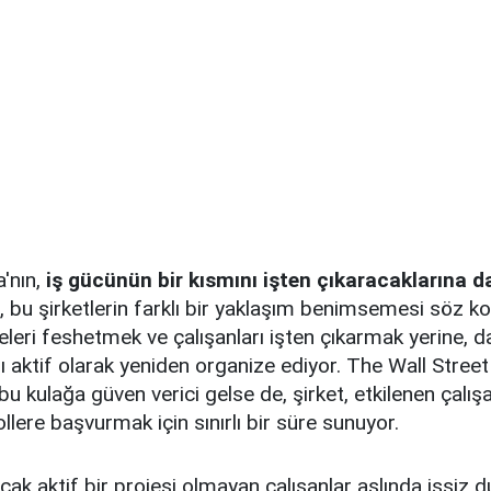
'nın,
iş gücünün bir kısmını işten çıkaracaklarına da
, bu şirketlerin farklı bir yaklaşım benimsemesi söz kon
eri feshetmek ve çalışanları işten çıkarmak yerine, da
 aktif olarak yeniden organize ediyor. The Wall Street
bu kulağa güven verici gelse de, şirket, etkilenen çalışa
ollere başvurmak için sınırlı bir süre sunuyor.
cak aktif bir projesi olmayan çalışanlar aslında işsiz