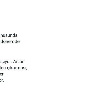
konusunda
uz dönemde
şıyor. Artan
şten çıkarması,
er
or.