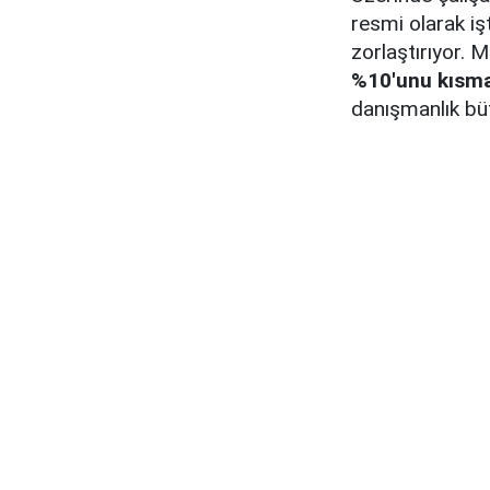
resmi olarak iş
zorlaştırıyor. 
%10'unu kısma
danışmanlık büt