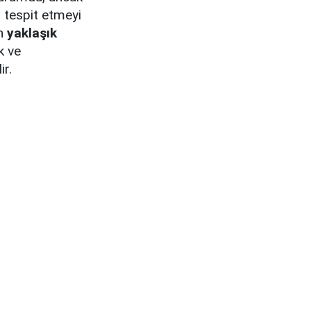
u tespit etmeyi
in
yaklaşık
k ve
ir.