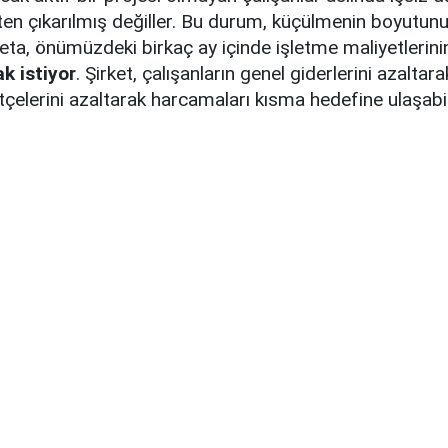
ten çıkarılmış değiller. Bu durum, küçülmenin boyutun
Meta, önümüzdeki birkaç ay içinde işletme maliyetlerin
k istiyor
. Şirket, çalışanların genel giderlerini azaltara
çelerini azaltarak harcamaları kısma hedefine ulaşabil