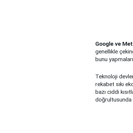
Google ve Meta
genellikle çek
bunu yapmaları
Teknoloji devl
rekabet sıkı eko
bazı ciddi kısı
doğrultusunda f