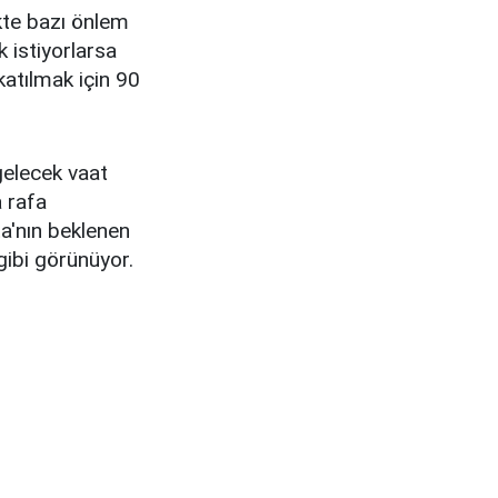
kte bazı önlem
k istiyorlarsa
 katılmak için 90
gelecek vaat
a rafa
a'nın beklenen
gibi görünüyor.