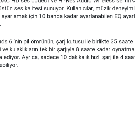
DAC HD ses codec'i ve Hi-Res Audio Wireless sertifika
stün ses kalitesi sunuyor. Kullanıcılar, müzik deneyimle
 ayarlamak için 10 banda kadar ayarlanabilen EQ ayarl
.
s 6i'nin pil ömrünün, şarj kutusu ile birlikte 35 saat
ve kulaklıkların tek bir şarjıyla 8 saate kadar oynatma
a ediyor. Ayrıca, sadece 10 dakikalık hızlı şarj ile 4 sa
ebiliyor.