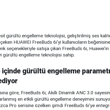
il gürültü engelleme teknolojisi, geliştirilmiş ses kalit
 çeken HUAWEI FreeBuds 6i'yi kullanıcıların beğenisin
nk seçenekleriyle satışa çıkan FreeBuds 6i, Huawei'in
iyi gürültü engelleme teknolojisi sahip.
e içinde gürültü engelleme parametr
ediyor
sına göre, FreeBuds 6i, Akıllı Dinamik ANC 3.0 sayesin
rlanmış en etkili gürültü engelleme deneyimini sunuyor
ızca Pro serisine özelken şimdi FreeBuds 6i'ye entegr