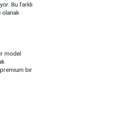
or. Bu farklı
e olanak
ir model
ak
e premium bir