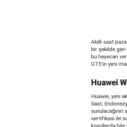
Akıllı saat paz
bir şekilde geri
bu heyecan veri
GT5'in yeni mari
Huawei Wa
Huawei, yeni ak
Saat, Endonezya
sunulacağının s
sertifikası ile 
koşullarda bile 