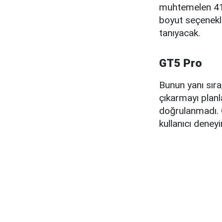
muhtemelen 41m
boyut seçenekle
tanıyacak.
GT5 Pro
Bunun yanı sır
çıkarmayı planl
doğrulanmadı. 
kullanıcı deney