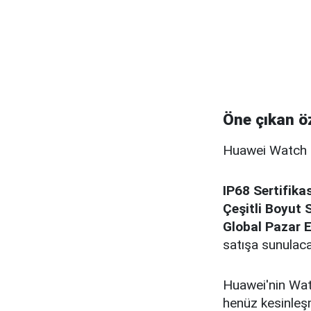
Öne çıkan öz
Huawei Watch GT
IP68 Sertifikas
Çeşitli Boyut 
Global Pazar E
satışa sunulaca
Huawei'nin Wat
henüz kesinleşm