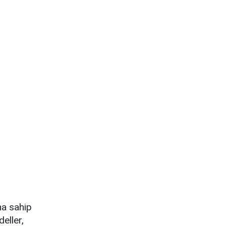
na sahip
eller,