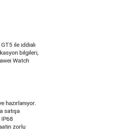
GT5 ile iddialı
kasyon bilgileri,
Huawei Watch
e hazırlanıyor.
a satışa
, IP68
aatin zorlu