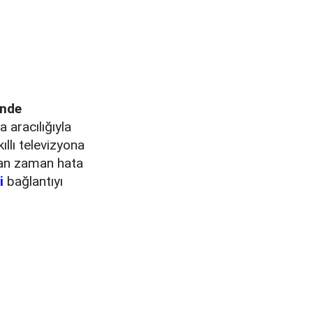
inde
a aracılığıyla
ıllı televizyona
an zaman hata
i
bağlantıyı