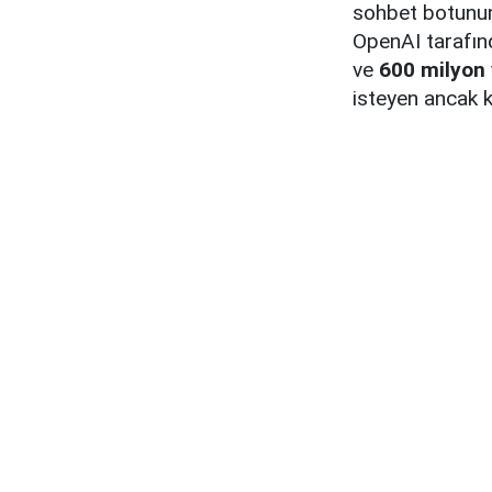
sohbet botunun 
OpenAI tarafınd
ve
600 milyon 
isteyen ancak k