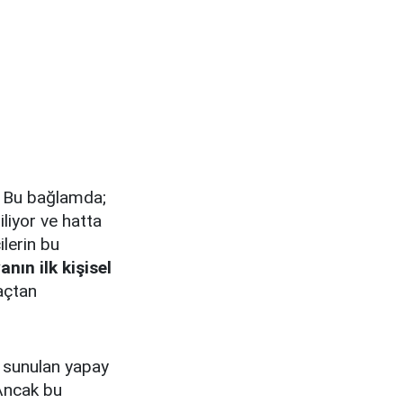
. Bu bağlamda;
iliyor ve hatta
ilerin bu
nın ilk kişisel
raçtan
a sunulan yapay
Ancak bu