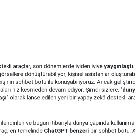
ekli araçlar, son dönemlerde iyiden iyiye
yaygınlaştı
görsellere dönüştürebiliyor, kişisel asistanlar oluşturab
kişinin sohbet botu ile konuşabiliyoruz. Ancak geliştiric
aları hız kesmeden devam ediyor. Şimdi sizlere, "
dünya
aşı
" olarak lanse edilen yeni bir yapay zekâ destekli a
imlendirilen ve bugün itibarıyla dünya çapında kullanım
araç, en temelinde
ChatGPT benzeri
bir sohbet botu. 