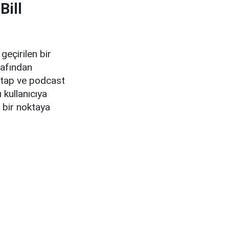
Bill
geçirilen bir
afından
 kitap ve podcast
ı
kullanıcıya
i bir noktaya