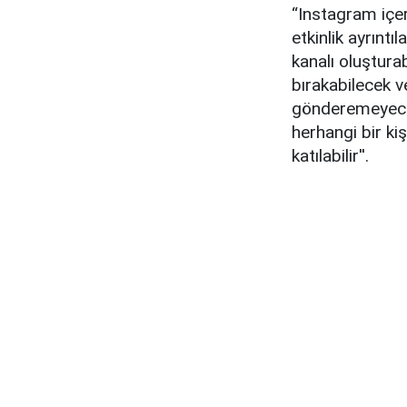
“Instagram içeri
etkinlik ayrıntı
kanalı oluşturab
bırakabilecek 
gönderemeyecek
herhangi bir ki
katılabilir''.