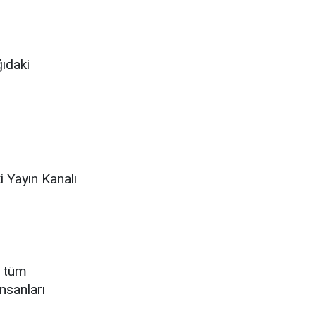
ğıdaki
i Yayın Kanalı
e tüm
İnsanları