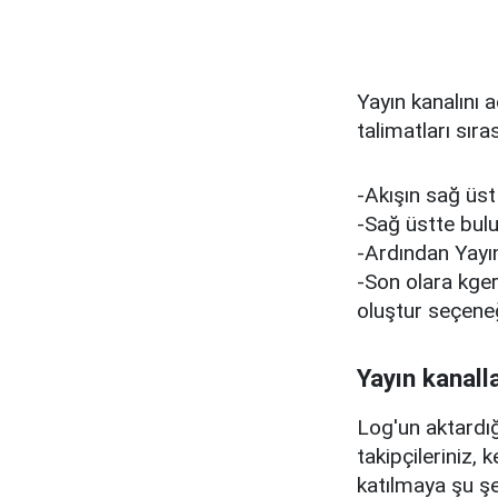
Yayın kanalını 
talimatları sıra
-Akışın sağ üs
-Sağ üstte bu
-Ardından Yayın
-Son olara kger
oluştur seçene
Yayın kanalla
Log'un aktardığ
takipçileriniz, 
katılmaya şu şe