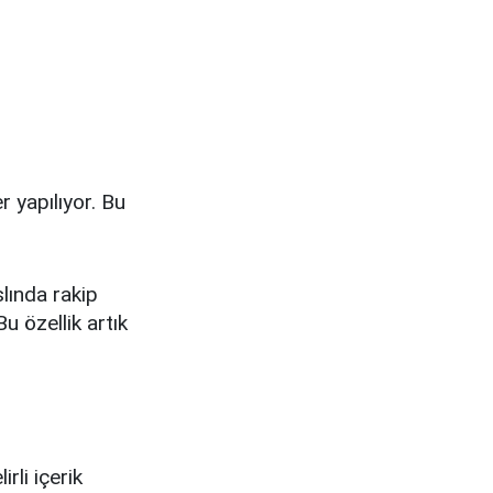
 yapılıyor. Bu
lında rakip
u özellik artık
rli içerik