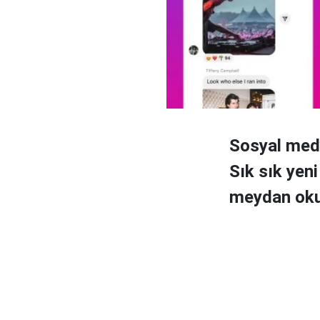
Sosyal medy
Sık sık yen
meydan okuy