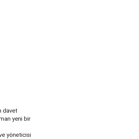
ın davet
aman yeni bir
 ve yöneticisi