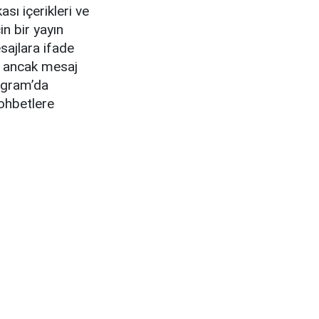
ası içerikleri ve
in bir yayın
esajlara ifade
k ancak mesaj
agram’da
sohbetlere