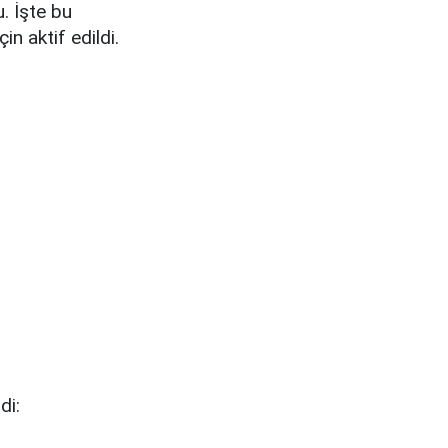
u. İşte bu
in aktif edildi.
di: