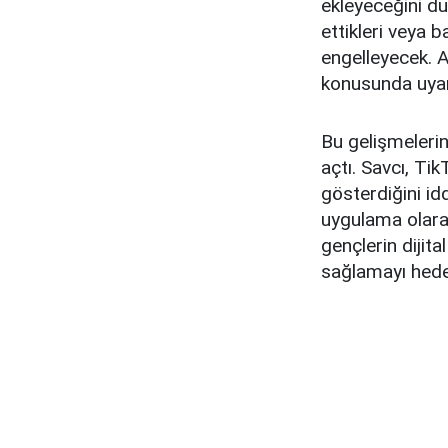
ekleyeceğini du
ettikleri veya b
engelleyecek. A
konusunda uyarı
Bu gelişmelerin
açtı. Savcı, Ti
gösterdiğini id
uygulama olarak
gençlerin dijit
sağlamayı hedef