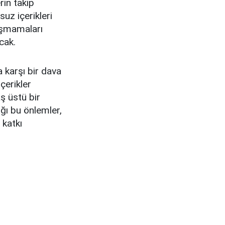
rin takip
suz içerikleri
laşmamaları
cak.
a karşı bir dava
çerikler
ş üstü bir
ğı bu önlemler,
 katkı