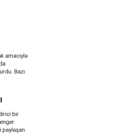
ak amacıyla
'da
urdu. Bazı
ı
rici bir
senger
ni paylaşan