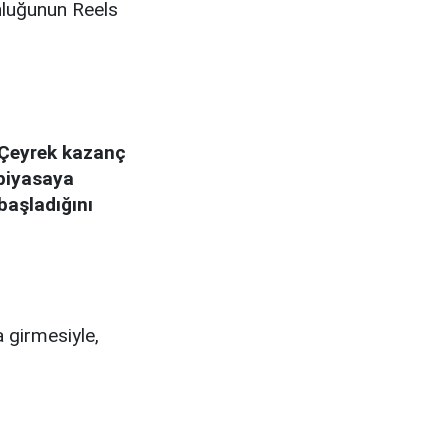
nluğunun Reels
 Çeyrek kazanç
 piyasaya
başladığını
a girmesiyle,