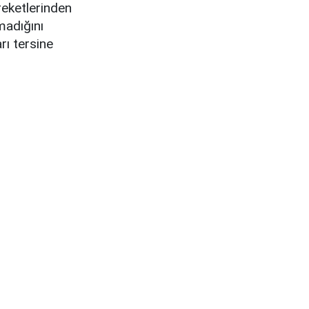
eketlerinden
madığını
rı tersine