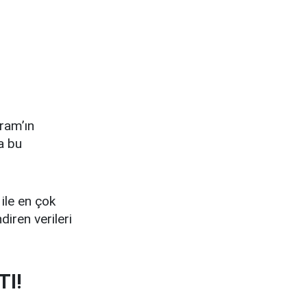
ram’ın
da bu
ile en çok
diren verileri
TI!