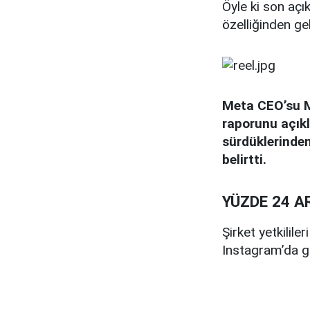
Öyle ki son açı
özelliğinden ge
Meta CEO’su M
raporunu açıkl
sürdüklerinden
belirtti.
YÜZDE 24 A
Şirket yetkilile
Instagram’da g