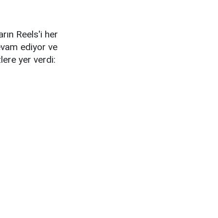
rın Reels'i her
evam ediyor ve
lere yer verdi: