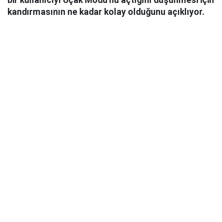
bir kullanıcıyı Uçak Modu'nu açtığını düşünmesi için
kandırmasının ne kadar kolay olduğunu açıklıyor.