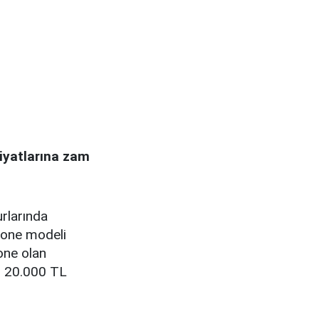
fiyatlarına zam
urlarında
Phone modeli
hone olan
ın 20.000 TL