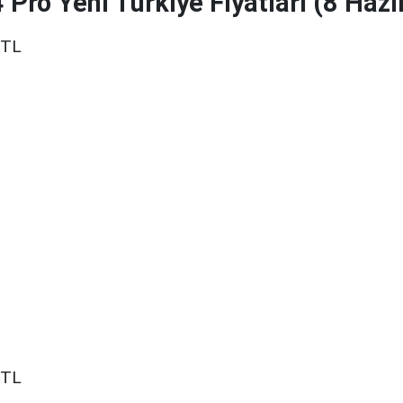
 Pro Yeni Türkiye Fiyatları (8 Haz
 TL
 TL