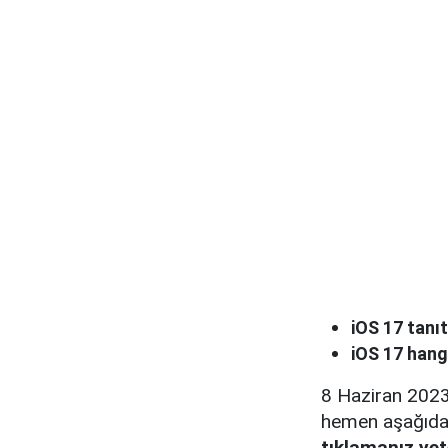
iOS 17 tanıtı
iOS 17 hang
8 Haziran 2023 t
hemen aşağıda g
tıklamanız yete