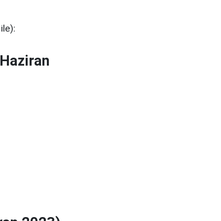
le):
 Haziran