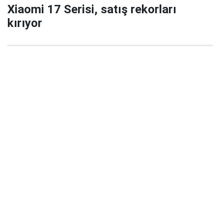
Xiaomi 17 Serisi, satış rekorları
kırıyor
29 Eylül 2025 22:02
Xiaomi’nin yeni amiral gemisi serisi Xiaomi 17 / 17
Pro / 17 Pro Max, China’da satışa çıktığı ilk 5