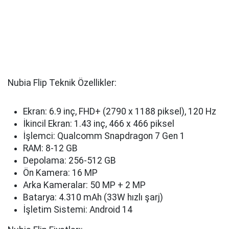
Nubia Flip Teknik Özellikler:
Ekran: 6.9 inç, FHD+ (2790 x 1188 piksel), 120 Hz
İkincil Ekran: 1.43 inç, 466 x 466 piksel
İşlemci: Qualcomm Snapdragon 7 Gen 1
RAM: 8-12 GB
Depolama: 256-512 GB
Ön Kamera: 16 MP
Arka Kameralar: 50 MP + 2 MP
Batarya: 4.310 mAh (33W hızlı şarj)
İşletim Sistemi: Android 14