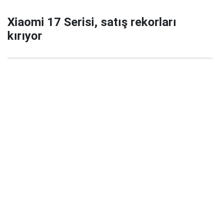
Xiaomi 17 Serisi, satış rekorları
kırıyor
29 Eylül 2025 22:02
Xiaomi’nin yeni amiral gemisi serisi Xiaomi 17 / 17