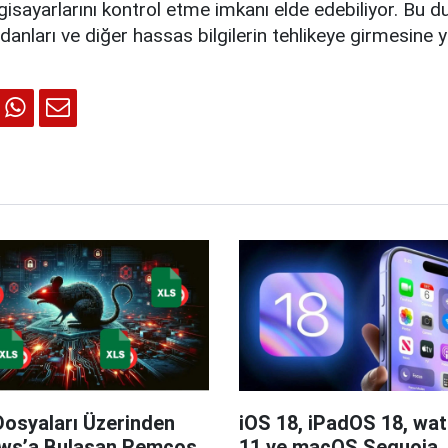
ilgisayarlarını kontrol etme imkanı elde edebiliyor. Bu d
anları ve diğer hassas bilgilerin tehlikeye girmesine yo
Dosyaları Üzerinden
iOS 18, iPadOS 18, wa
ws’a Bulaşan Remcos
11 ve macOS Sequoia