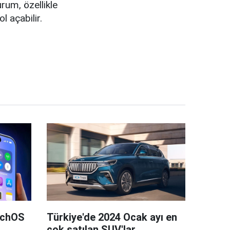
urum, özellikle
l açabilir.
tchOS
Türkiye'de 2024 Ocak ayı en
çok satılan SUV'lar