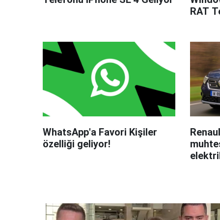
RAT Te
WhatsApp'a Favori Kişiler
Renaul
özelliği geliyor!
muhteş
elektri