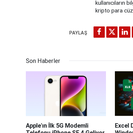
kullanıcıların b
kripto para cüzd
Son Haberler
Apple'ın İlk 5G Modemli
Excel 
Telefonu iPhone SE 4 Geliyor
Windo