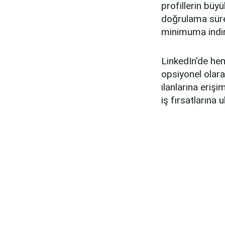
profillerin büy
doğrulama süreci
minimuma indir
LinkedIn'de hem
opsiyonel olara
ilanlarına eriş
iş fırsatlarına 