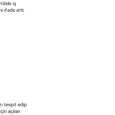
'deki iş
i ifade etti.
ı tespit edip
çin açılan