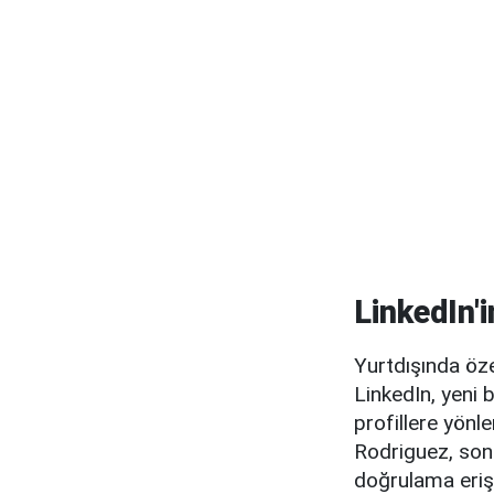
LinkedIn'
Yurtdışında özel
LinkedIn, yeni 
profillere yön
Rodriguez, son 
doğrulama erişi