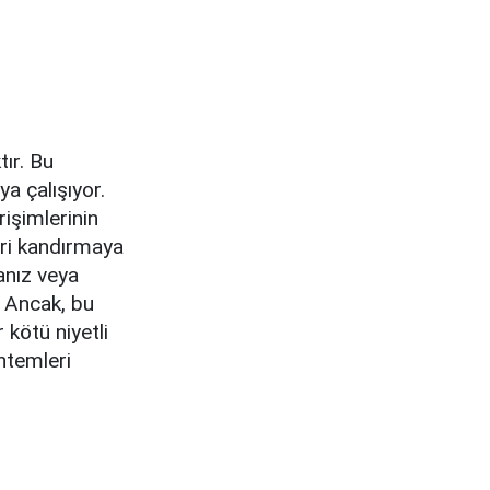
tır. Bu
ya çalışıyor.
rişimlerinin
eri kandırmaya
manız veya
. Ancak, bu
 kötü niyetli
ntemleri