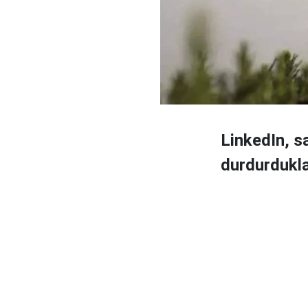
LinkedIn, sa
durdurdukla