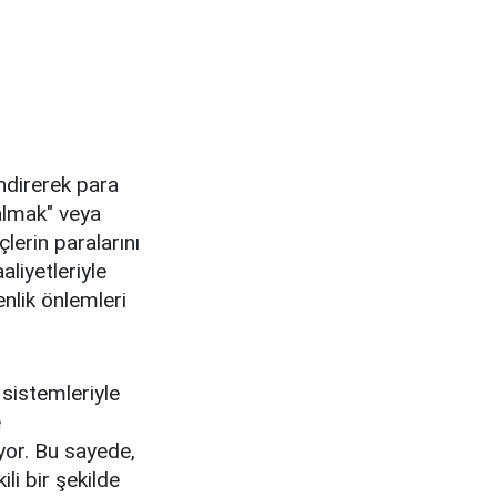
endirerek para
 almak" veya
lerin paralarını
aaliyetleriyle
enlik önlemleri
 sistemleriyle
e
uyor. Bu sayede,
ili bir şekilde