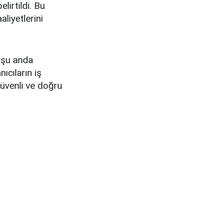
lirtildi. Bu
aliyetlerini
 şu anda
ıcıların iş
güvenli ve doğru