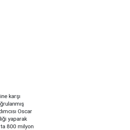
rine karşı
doğrulanmış
rdımcısı Oscar
iği yaparak
apta 800 milyon