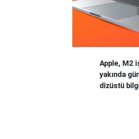
Apple, M2 i
yakında gün 
dizüstü bil