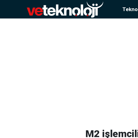
Teknol
M2 işlemcil