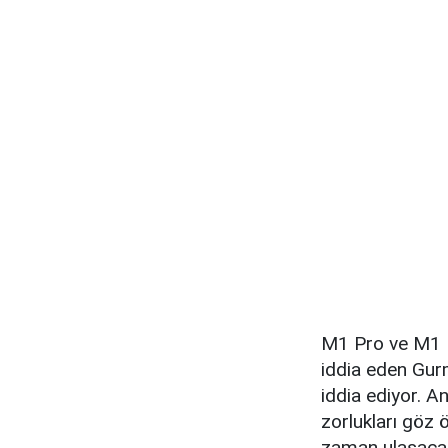
M1 Pro ve M1 M
iddia eden Gur
iddia ediyor. A
zorlukları göz 
zaman ulaşacağ