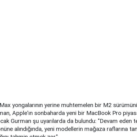
ax yongalarının yerine muhtemelen bir M2 sürümünü
man, Apple'ın sonbaharda yeni bir MacBook Pro piyas
ncak Gurman şu uyarılarda da bulundu: "Devam eden ted
önüne alındığında, yeni modellerin mağaza raflarına ta
ını tahmin etmek zor."