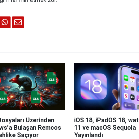
Dosyaları Üzerinden
iOS 18, iPadOS 18, wa
ws’a Bulaşan Remcos
11 ve macOS Sequoia
hlike Saçıyor
Yayınlandı