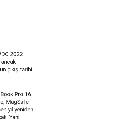
WWDC 2022
e ancak
n çıkış tarihi
cBook Pro 16
ple, MagSafe
çen yıl yeniden
cak. Yani