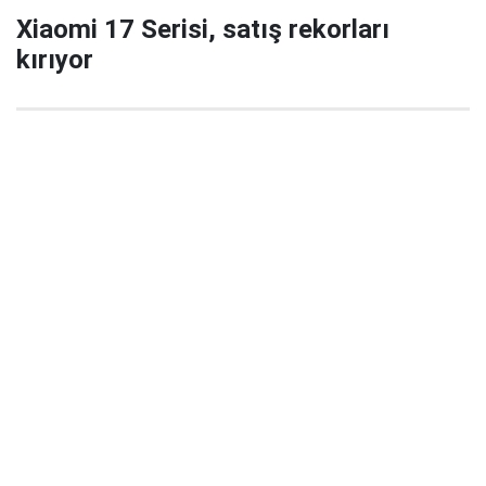
Xiaomi 17 Serisi, satış rekorları
kırıyor
29 Eylül 2025 22:02
Xiaomi’nin yeni amiral gemisi serisi Xiaomi 17 / 17
Pro / 17 Pro Max, China’da satışa çıktığı ilk 5