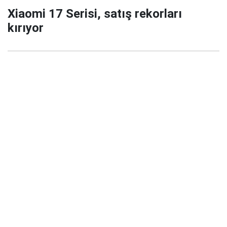
Xiaomi 17 Serisi, satış rekorları
kırıyor
29 Eylül 2025 22:02
Xiaomi’nin yeni amiral gemisi serisi Xiaomi 17 / 17
Pro / 17 Pro Max, China’da satışa çıktığı ilk 5