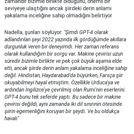
zamandır bizimle birlikte olduğunu, önemli bir
seviyeye ulaştığını ancak şiirdeki derin anlamı
yakalama inceliğine sahip olmadığını belirtiyor
Nadella, şunları söylüyor:
"Şimdi GPT-4 olarak
adlandırılan şeyi 2022 yazında ilk gördüğümde akıllara
durgunluk veren bir deneyimdi. Her zaman referans
olarak kullandığım bir sorgu var. Makine çevirisi uzun
süredir bizimle birlikte ve pek çok büyük aşama elde
etti, ancak şiirde derin anlam yakalama inceliğine sahip
değil. Hindistan, Haydarabad'da büyürken, Farsça şiir
okuyabilmeyi hayal etmiştim. Özellikle Urduca'ya ve
ardından İngilizce'ye çevrilmiş olan Rumi'nin eserlerini.
GPT-4 bunu tek seferde yaptı. Bu sadece bir makine
çevirisi değildi, aynı zamanda iki dil sınırının ötesinde
şiirin egemenliğini koruyan bir şeydi. Ve bu oldukça
havalı"