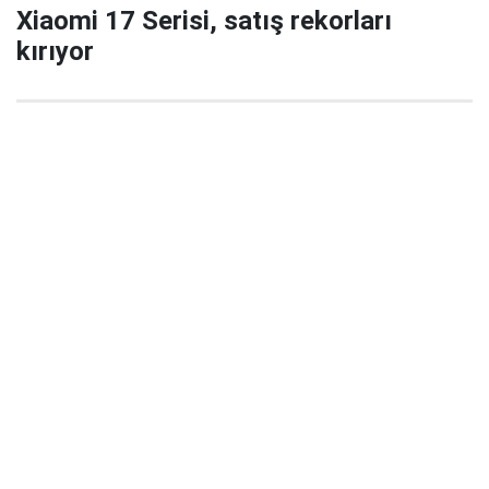
Xiaomi 17 Serisi, satış rekorları
kırıyor
29 Eylül 2025 22:02
Xiaomi’nin yeni amiral gemisi serisi Xiaomi 17 / 17
Pro / 17 Pro Max, China’da satışa çıktığı ilk 5