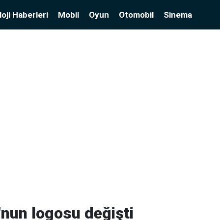
oji Haberleri
Mobil
Oyun
Otomobil
Sinema
nun logosu değişti