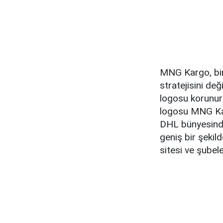
MNG Kargo, bi
stratejisini de
logosu korunur
logosu MNG Kar
DHL bünyesinde
geniş bir şekild
sitesi ve şubel