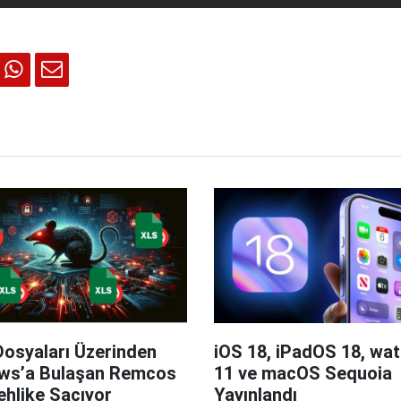
Dosyaları Üzerinden
iOS 18, iPadOS 18, wa
ws’a Bulaşan Remcos
11 ve macOS Sequoia
hlike Saçıyor
Yayınlandı