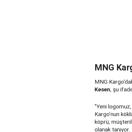
MNG Karg
MNG Kargo'daki 
Kesen
, şu ifade
"Yeni logomuz,
Kargo’nun kökl
köprü, müşteril
olanak tanıyor.