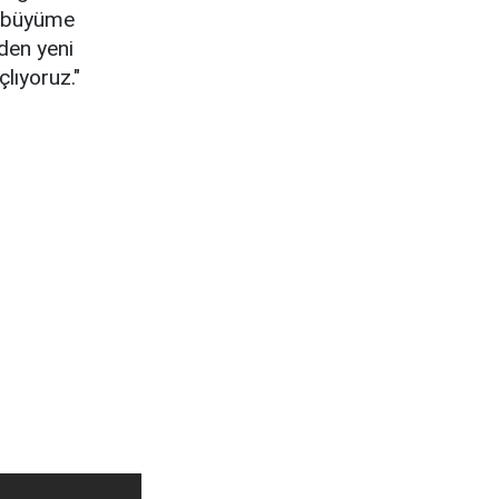
i büyüme
eden yeni
lıyoruz."