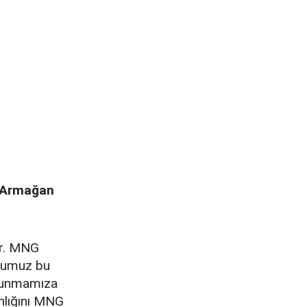
 Armağan
or. MNG
uğumuz bu
i sunmamıza
nlığını MNG