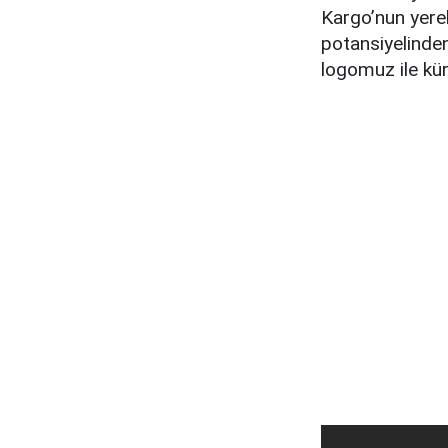
Kargo’nun yerel
potansiyelinden
logomuz ile kü