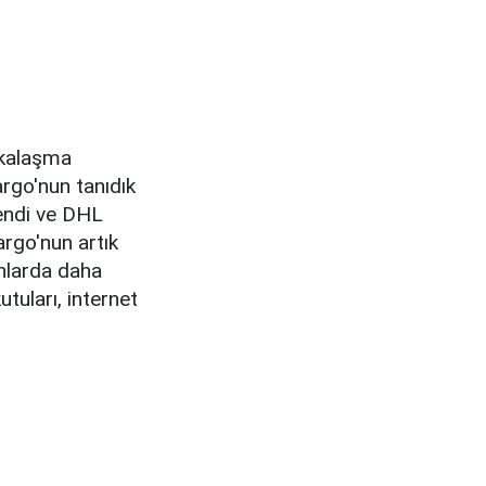
rkalaşma
argo'nun tanıdık
lendi ve DHL
rgo'nun artık
nlarda daha
utuları, internet