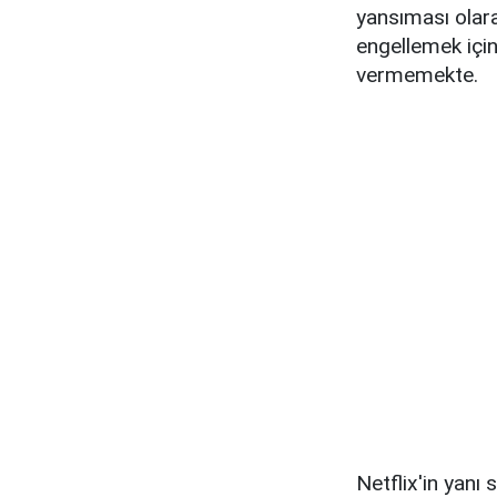
yansıması olara
engellemek içi
vermemekte.
Netflix'in yanı