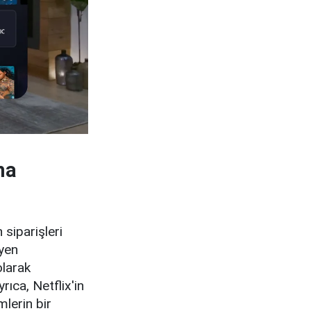
ma
siparişleri
eyen
olarak
ıca, Netflix'in
mlerin bir