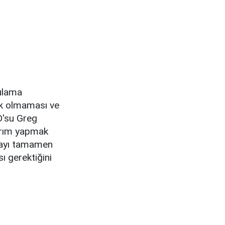
gulama
ük olmaması ve
EO'su Greg
tırım yapmak
pmayı tamamen
ı gerektiğini