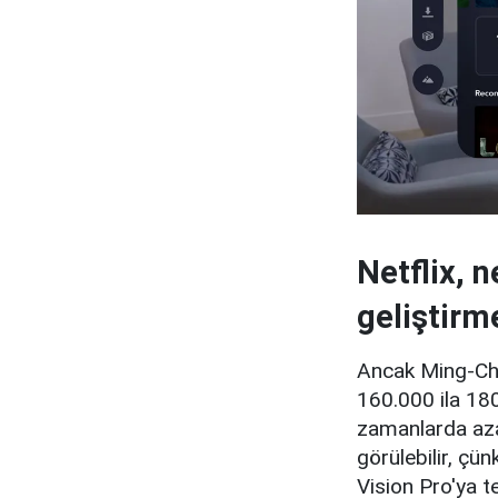
Netflix, 
geliştirm
Ancak Ming-Chi 
160.000 ila 18
zamanlarda azal
görülebilir, çü
Vision Pro'ya t