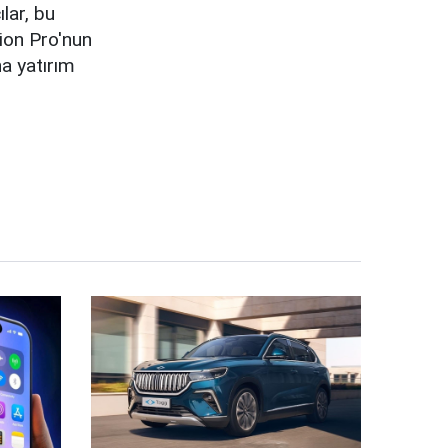
lar, bu
sion Pro'nun
a yatırım